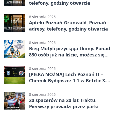
telefony, godziny otwarcia
8 sierpnia 2026
Apteki Poznań-Grunwald, Poznań -
adresy, telefony, godziny otwarcia
8 sierpnia 2026
Bieg Motyli przyciąga tłumy. Ponad
850 osób już na liście, możesz się
jeszcze zapisać!
8 sierpnia 2026
[PIŁKA NOŻNA] Lech Poznań II –
Chemik Bydgoszcz 1:1 w Betclic 3.
Lidze Grupa 2 (Grupa II). Remis we
Wronkach
8 sierpnia 2026
20 spacerów na 20 lat Traktu.
Pierwszy prowadzi przez parki