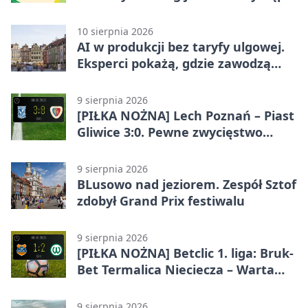
w Poznaniu
10 sierpnia 2026
AI w produkcji bez taryfy ulgowej.
Eksperci pokażą, gdzie zawodzą
modele
9 sierpnia 2026
[PIŁKA NOŻNA] Lech Poznań – Piast
Gliwice 3:0. Pewne zwycięstwo
lidera w PKO BP Ekstraklasie
9 sierpnia 2026
BLusowo nad jeziorem. Zespół Sztof
zdobył Grand Prix festiwalu
9 sierpnia 2026
[PIŁKA NOŻNA] Betclic 1. liga: Bruk-
Bet Termalica Nieciecza – Warta
Poznań 1:2. Poznaniacy wywożą
komplet punktów
9 sierpnia 2026