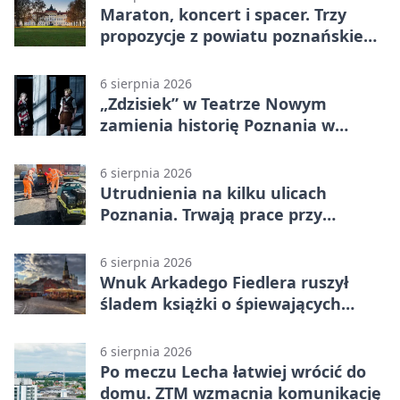
Maraton, koncert i spacer. Trzy
propozycje z powiatu poznańskiego
w Radiu Poznań
6 sierpnia 2026
„Zdzisiek” w Teatrze Nowym
zamienia historię Poznania w
łobuzerską balladę
6 sierpnia 2026
Utrudnienia na kilku ulicach
Poznania. Trwają prace przy
nawierzchni
6 sierpnia 2026
Wnuk Arkadego Fiedlera ruszył
śladem książki o śpiewających
rybach
6 sierpnia 2026
Po meczu Lecha łatwiej wrócić do
domu. ZTM wzmacnia komunikację