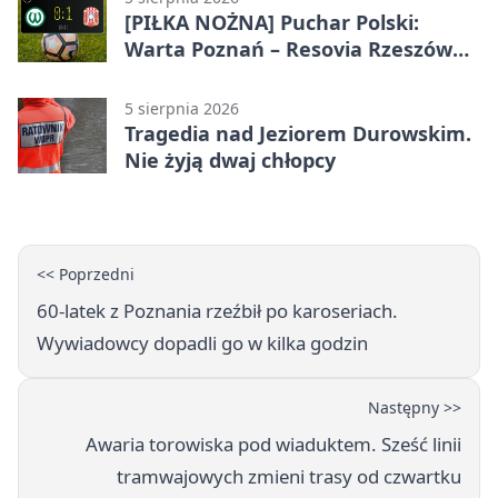
[PIŁKA NOŻNA] Puchar Polski:
Warta Poznań – Resovia Rzeszów
0:1. Niespodziewane odpadnięcie
gospodarzy
5 sierpnia 2026
Tragedia nad Jeziorem Durowskim.
Nie żyją dwaj chłopcy
<< Poprzedni
60-latek z Poznania rzeźbił po karoseriach.
Wywiadowcy dopadli go w kilka godzin
Następny >>
Awaria torowiska pod wiaduktem. Sześć linii
tramwajowych zmieni trasy od czwartku