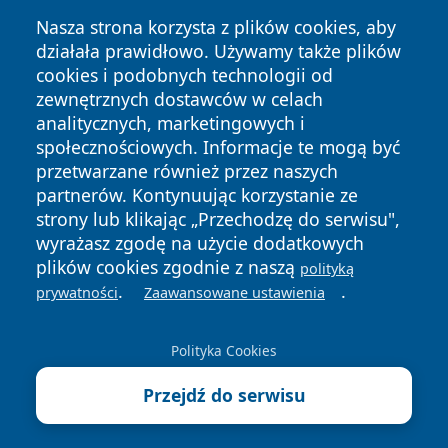
Nasza strona korzysta z plików cookies, aby
działała prawidłowo. Używamy także plików
cookies i podobnych technologii od
zewnętrznych dostawców w celach
analitycznych, marketingowych i
społecznościowych. Informacje te mogą być
Copyright © 2026 faktypoznan.pl Wszystkie prawa
przetwarzane również przez naszych
zastrzeżone.
partnerów. Kontynuując korzystanie ze
strony lub klikając „Przechodzę do serwisu",
wyrażasz zgodę na użycie dodatkowych
Polityka
Polityka
News
Autorzy
plików cookies zgodnie z naszą
polityką
Prywatności
Cookies
.
.
prywatności
Zaawansowane ustawienia
Polityka Cookies
Przejdź do serwisu