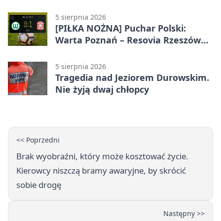
Poznaniu
5 sierpnia 2026
[PIŁKA NOŻNA] Puchar Polski:
Warta Poznań – Resovia Rzeszów
0:1. Niespodziewane odpadnięcie
gospodarzy
5 sierpnia 2026
Tragedia nad Jeziorem Durowskim.
Nie żyją dwaj chłopcy
<< Poprzedni
Brak wyobraźni, który może kosztować życie.
Kierowcy niszczą bramy awaryjne, by skrócić
sobie drogę
Następny >>