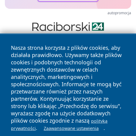
autopromocja
Nasza strona korzysta z plików cookies, aby
działała prawidłowo. Używamy także plików
cookies i podobnych technologii od
zewnętrznych dostawców w celach
analitycznych, marketingowych i
Copyright © 2026 faktypoznan.pl Wszystkie prawa
społecznościowych. Informacje te mogą być
zastrzeżone.
przetwarzane również przez naszych
partnerów. Kontynuując korzystanie ze
strony lub klikając „Przechodzę do serwisu",
Polityka
Polityka
News
Autorzy
wyrażasz zgodę na użycie dodatkowych
Prywatności
Cookies
plików cookies zgodnie z naszą
polityką
.
.
prywatności
Zaawansowane ustawienia