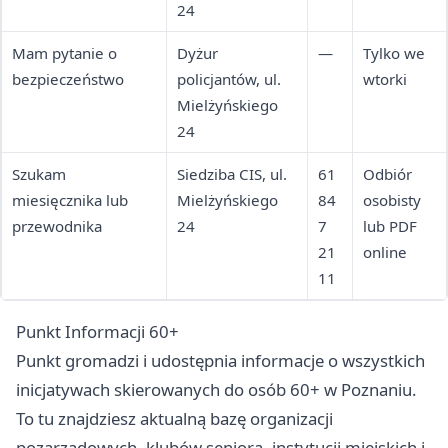
24
Mam pytanie o
Dyżur
—
Tylko we
bezpieczeństwo
policjantów, ul.
wtorki
Mielżyńskiego
24
Szukam
Siedziba CIS, ul.
61
Odbiór
miesięcznika lub
Mielżyńskiego
84
osobisty
przewodnika
24
7
lub PDF
21
online
11
Punkt Informacji 60+
Punkt gromadzi i udostępnia informacje o wszystkich
inicjatywach skierowanych do osób 60+ w Poznaniu.
To tu znajdziesz aktualną bazę organizacji
pozarządowych, klubów seniora, instytucji miejskich i