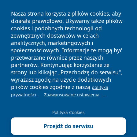
Nasza strona korzysta z plików cookies, aby
działała prawidłowo. Używamy także plików
cookies i podobnych technologii od
zewnętrznych dostawców w celach
analitycznych, marketingowych i
społecznościowych. Informacje te mogą być
Copyright © 2026 faktypoznan.pl Wszystkie prawa
przetwarzane również przez naszych
zastrzeżone.
partnerów. Kontynuując korzystanie ze
strony lub klikając „Przechodzę do serwisu",
wyrażasz zgodę na użycie dodatkowych
Polityka
Polityka
News
Autorzy
plików cookies zgodnie z naszą
polityką
Prywatności
Cookies
.
.
prywatności
Zaawansowane ustawienia
Polityka Cookies
Przejdź do serwisu