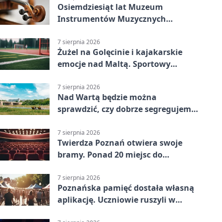
Osiemdziesiąt lat Muzeum
Instrumentów Muzycznych
zabrzmi w Poznaniu
7 sierpnia 2026
Żużel na Golęcinie i kajakarskie
emocje nad Maltą. Sportowy
weekend w Poznaniu
7 sierpnia 2026
Nad Wartą będzie można
sprawdzić, czy dobrze segregujemy
odpady
7 sierpnia 2026
Twierdza Poznań otwiera swoje
bramy. Ponad 20 miejsc do
odkrycia
7 sierpnia 2026
Poznańska pamięć dostała własną
aplikację. Uczniowie ruszyli w
teren