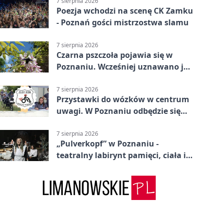
7 sierpnia 2026
Poezja wchodzi na scenę CK Zamku
- Poznań gości mistrzostwa slamu
7 sierpnia 2026
Czarna pszczoła pojawia się w
Poznaniu. Wcześniej uznawano ją
za wymarłą
7 sierpnia 2026
Przystawki do wózków w centrum
uwagi. W Poznaniu odbędzie się
ogólnopolski zlot
7 sierpnia 2026
„Pulverkopf” w Poznaniu -
teatralny labirynt pamięci, ciała i
historii