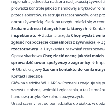
regionalna jednostka nadzoru nad jakością żywnośc
prowadzi kontrole jakości handlowej artykułów rol
przedsiębiorców, rejestruje rzeczoznawców oraz przy
obrotu żywnością. Siedziba urzędu mieści się w cent
Szukam adresu i danych kontaktowych
→
Kontak
inspektoratu
→
Zadania urzędu
Chcę wysłać wnio
zgłosić rozpoczęcie działalności z żywnością
→
Zg
rzeczoznawcy
→
Uzyskanie uprawnień rzeczoznaw
Opłata skarbowa
Chcę zlecić ocenę jakości moic
sprowadzić towar spożywczy z zagranicy
→
Impo
→
Obrót krajowy
Szukam kontaktu do konkretnyc
Kontakt i siedziba
Główna siedziba WIJHARS w Poznaniu znajduje się pr
wszystkie pisma, wnioski i zgłoszenia, a także moż
handlową artykułów rolno-spożywczych.
Urząd czynny jest od poniedziałku do piątku, w go