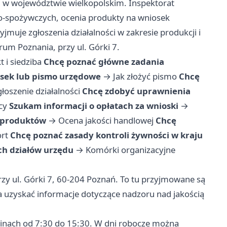
i w województwie wielkopolskim. Inspektorat
no-spożywczych, ocenia produkty na wniosek
jmuje zgłoszenia działalności w zakresie produkcji i
rum Poznania, przy ul. Górki 7.
t i siedziba
Chcę poznać główne zadania
sek lub pismo urzędowe
→
Jak złożyć pismo
Chcę
łoszenie działalności
Chcę zdobyć uprawnienia
cy
Szukam informacji o opłatach za wnioski
→
h produktów
→
Ocena jakości handlowej
Chcę
rt
Chcę poznać zasady kontroli żywności w kraju
h działów urzędu
→
Komórki organizacyjne
zy ul. Górki 7, 60-204 Poznań. To tu przyjmowane są
na uzyskać informacje dotyczące nadzoru nad jakością
dzinach od 7:30 do 15:30. W dni robocze można