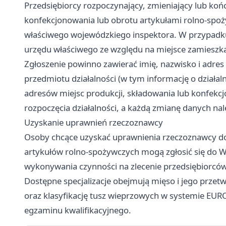
Przedsiębiorcy rozpoczynający, zmieniający lub końc
konfekcjonowania lub obrotu artykułami rolno-spoż
właściwego wojewódzkiego inspektora. W przypadku
urzędu właściwego ze względu na miejsce zamieszkan
Zgłoszenie powinno zawierać imię, nazwisko i adres 
przedmiotu działalności (w tym informację o działa
adresów miejsc produkcji, składowania lub konfekcj
rozpoczęcia działalności, a każdą zmianę danych nale
Uzyskanie uprawnień rzeczoznawcy
Osoby chcące uzyskać uprawnienia rzeczoznawcy do p
artykułów rolno-spożywczych mogą zgłosić się do W
wykonywania czynności na zlecenie przedsiębiorców
Dostępne specjalizacje obejmują mięso i jego przet
oraz klasyfikację tusz wieprzowych w systemie EU
egzaminu kwalifikacyjnego.