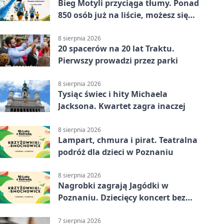
Bieg Motyli przyciąga tłumy. Ponad
850 osób już na liście, możesz się
jeszcze zapisać!
8 sierpnia 2026
20 spacerów na 20 lat Traktu.
Pierwszy prowadzi przez parki
8 sierpnia 2026
Tysiąc świec i hity Michaela
Jacksona. Kwartet zagra inaczej
8 sierpnia 2026
Lampart, chmura i pirat. Teatralna
podróż dla dzieci w Poznaniu
8 sierpnia 2026
Nagrobki zagrają Jagódki w
Poznaniu. Dziecięcy koncert bez
nudy
7 sierpnia 2026