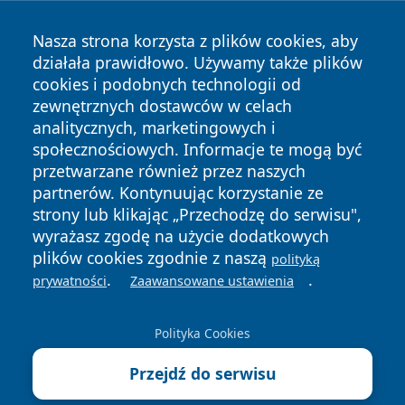
Nasza strona korzysta z plików cookies, aby
działała prawidłowo. Używamy także plików
cookies i podobnych technologii od
zewnętrznych dostawców w celach
Copyright © 2026 faktypoznan.pl Wszystkie prawa
analitycznych, marketingowych i
zastrzeżone.
społecznościowych. Informacje te mogą być
przetwarzane również przez naszych
partnerów. Kontynuując korzystanie ze
Polityka
Polityka
News
Autorzy
strony lub klikając „Przechodzę do serwisu",
Prywatności
Cookies
wyrażasz zgodę na użycie dodatkowych
plików cookies zgodnie z naszą
polityką
.
.
prywatności
Zaawansowane ustawienia
Polityka Cookies
Przejdź do serwisu