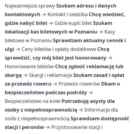
Najważniejsze sprawy
Szukam adresu i danych
kontaktowych
→
Kontakt i siedziba
Chcę wiedzieć,
gdzie nabyć bilet
→
Gdzie kupić bilet
Szukam
lokalizacji kas biletowych w Poznaniu
→
Kasy
biletowe w Poznaniu
Sprawdzam aktualny cennik i
ulgi
→
Ceny biletów i opłaty dodatkowe
Chcę
sprawdzić, czy mój bilet jest honorowany
→
Honorowanie biletów
Chcę zgłosić reklamację lub
skargę
→
Skargi i reklamacje
Szukam zasad i opłat
za przewóz roweru
→
Przewóz rowerów
Dbam o
bezpieczeństwo podczas podróży
→
Bezpieczeństwo na kolei
Potrzebuję asysty dla
osoby z niepełnosprawnością
→
Informacje dla
osób z niepełnosprawnością
Sprawdzam dostępność
stacji i peronów
→
Przystosowanie stacji i