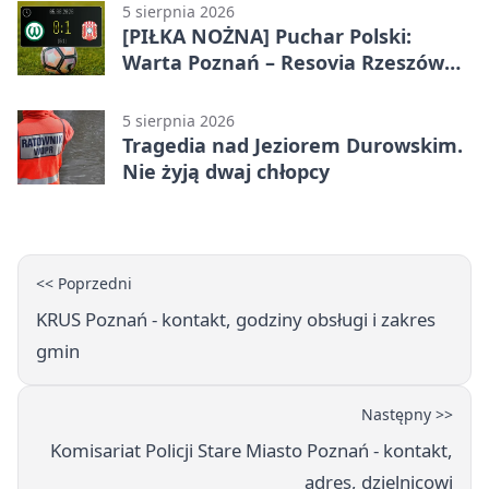
5 sierpnia 2026
[PIŁKA NOŻNA] Puchar Polski:
Warta Poznań – Resovia Rzeszów
0:1. Niespodziewane odpadnięcie
gospodarzy
5 sierpnia 2026
Tragedia nad Jeziorem Durowskim.
Nie żyją dwaj chłopcy
<< Poprzedni
KRUS Poznań - kontakt, godziny obsługi i zakres
gmin
Następny >>
Komisariat Policji Stare Miasto Poznań - kontakt,
adres, dzielnicowi