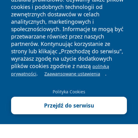
cookies i podobnych technologii od
zewnętrznych dostawców w celach
analitycznych, marketingowych i
społecznościowych. Informacje te mogą być
przetwarzane również przez naszych
Copyright © 2026 faktypoznan.pl Wszystkie prawa
partnerów. Kontynuując korzystanie ze
zastrzeżone.
strony lub klikając „Przechodzę do serwisu",
wyrażasz zgodę na użycie dodatkowych
plików cookies zgodnie z naszą
polityką
Polityka
Polityka
.
.
prywatności
Zaawansowane ustawienia
News
Autorzy
Prywatności
Cookies
Polityka Cookies
Przejdź do serwisu