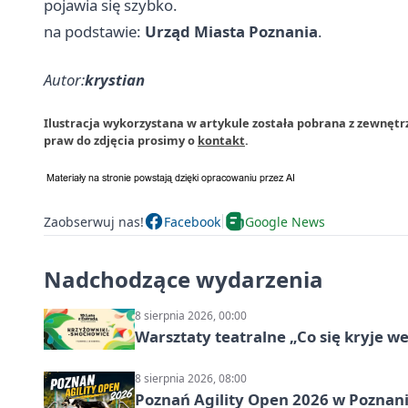
pojawia się szybko.
na podstawie:
Urząd Miasta Poznania
.
Autor:
krystian
Ilustracja wykorzystana w artykule została pobrana z zewnęt
praw do zdjęcia prosimy o
kontakt
.
Zaobserwuj nas!
Facebook
Google News
Nadchodzące wydarzenia
8 sierpnia 2026, 00:00
Warsztaty teatralne „Co się kryje w
8 sierpnia 2026, 08:00
Poznań Agility Open 2026 w Poznaniu