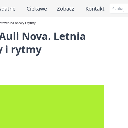
ydatne
Ciekawe
Zobacz
Kontakt
 stawia na barwy i rytmy
Auli Nova. Letnia
 i rytmy