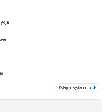
dycja
owie
ki
Kolejne wydarzenia