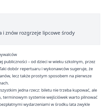
a i znów rozgrzeje lipcowe środy
 bywalców
j publiczności – od dzieci w wieku szkolnym, przez
. Taki dobór repertuaru i wykonawców sugeruje, że
manów, lecz także prostym sposobem na pierwsze
nach.
zystkim jedna rzecz: biletu nie trzeba kupować, ale
ym, terminowym systemie wejściówek warto pilnować
 bezpłatnymi wydarzeniami w środku lata zwykle