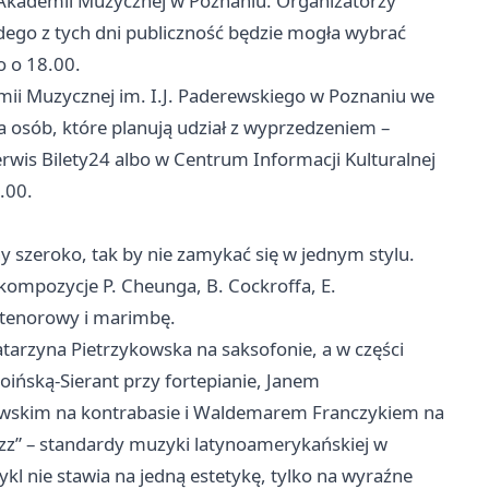
 Akademii Muzycznej w Poznaniu. Organizatorzy
ażdego z tych dni publiczność będzie mogła wybrać
o o 18.00.
ii Muzycznej im. I.J. Paderewskiego w Poznaniu we
a osób, które planują udział z wyprzedzeniem –
rwis Bilety24 albo w Centrum Informacji Kulturalnej
.00.
 szeroko, tak by nie zamykać się w jednym stylu.
kompozycje P. Cheunga, B. Cockroffa, E.
n tenorowy i marimbę.
Katarzyna Pietrzykowska na saksofonie, a w części
oińską-Sierant przy fortepianie, Janem
skim na kontrabasie i Waldemarem Franczykiem na
azz” – standardy muzyki latynoamerykańskiej w
ykl nie stawia na jedną estetykę, tylko na wyraźne