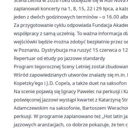
Scena Letnia w 2026 roku odbędzie się w Auli Nova
zaplanowali koncerty na 1, 8, 15, 22 i 29 lipca, a k
jeden z dwóch godzinowych terminów – o 16.00 alb
Za przygotowanie cyklu odpowiada Fundacja Akadem
współpracy z samą uczelnią. To ważna informacja dl
wejściówki będzie można zdobyć bezpłatnie przez se
w Poznaniu. Dystrybucja ma ruszyć 15 czerwca o 12
Repertuar od etudy po jazzowe standardy
Program tegorocznej Sceny Letniej został zbudowany
Wśród zapowiedzianych utworów znalazły się m.in. 
Kopetzky’ego i J.D. Cope’a, a także duet na saksofo
Na scenie pojawią się Ignacy Pawelec na perkusji i 
poświęconej jazzowi wystąpi kwartet z Katarzyną Str
Adamczewskim na saksofonie, Bartoszem Werachow
perkusji. W programie zaplanowano też „Hot latin j
jazzowych aranżacjach, co dobrze pokazuje, że ten c