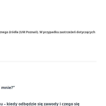
rznego źródła (UM Poznań). W przypadku zastrzeżeń dotyczących
e mnie?”
 – kiedy odbędzie się zawody i czego się