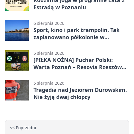
Rodzinna joga w programie Lata z
Estradą w Poznaniu
6 sierpnia 2026
Sport, kino i park trampolin. Tak
zaplanowano półkolonie w
Poznaniu
5 sierpnia 2026
[PIŁKA NOŻNA] Puchar Polski:
Warta Poznań – Resovia Rzeszów
0:1. Niespodziewane odpadnięcie
gospodarzy
5 sierpnia 2026
Tragedia nad Jeziorem Durowskim.
Nie żyją dwaj chłopcy
<< Poprzedni