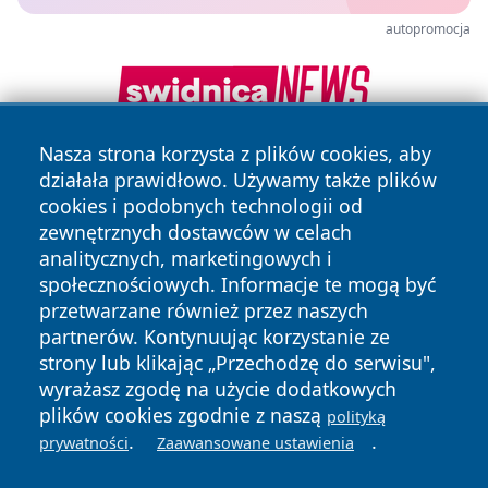
autopromocja
Nasza strona korzysta z plików cookies, aby
działała prawidłowo. Używamy także plików
cookies i podobnych technologii od
zewnętrznych dostawców w celach
analitycznych, marketingowych i
społecznościowych. Informacje te mogą być
Copyright © 2026 faktypoznan.pl Wszystkie prawa
przetwarzane również przez naszych
zastrzeżone.
partnerów. Kontynuując korzystanie ze
strony lub klikając „Przechodzę do serwisu",
wyrażasz zgodę na użycie dodatkowych
Polityka
Polityka
News
Autorzy
plików cookies zgodnie z naszą
polityką
Prywatności
Cookies
.
.
prywatności
Zaawansowane ustawienia