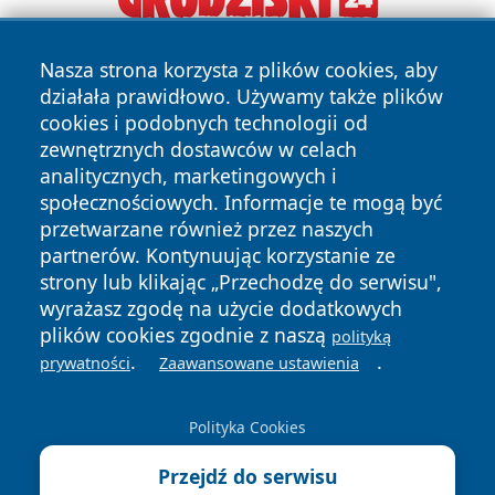
Nasza strona korzysta z plików cookies, aby
działała prawidłowo. Używamy także plików
cookies i podobnych technologii od
zewnętrznych dostawców w celach
analitycznych, marketingowych i
społecznościowych. Informacje te mogą być
Copyright © 2026 faktypoznan.pl Wszystkie prawa
zastrzeżone.
przetwarzane również przez naszych
partnerów. Kontynuując korzystanie ze
strony lub klikając „Przechodzę do serwisu",
Polityka
Polityka
wyrażasz zgodę na użycie dodatkowych
News
Autorzy
Prywatności
Cookies
plików cookies zgodnie z naszą
polityką
.
.
prywatności
Zaawansowane ustawienia
Polityka Cookies
Przejdź do serwisu