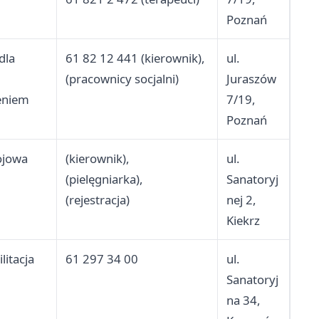
Poznań
dla
61 82 12 441 (kierownik),
ul.
(pracownicy socjalni)
Juraszów
eniem
7/19,
Poznań
ojowa
(kierownik),
ul.
(pielęgniarka),
Sanatoryj
(rejestracja)
nej 2,
Kiekrz
litacja
61 297 34 00
ul.
Sanatoryj
na 34,