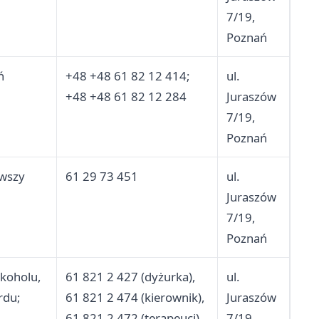
7/19,
Poznań
ń
+48 +48 61 82 12 414;
ul.
+48 +48 61 82 12 284
Juraszów
7/19,
Poznań
rwszy
61 29 73 451
ul.
Juraszów
7/19,
Poznań
lkoholu,
61 821 2 427 (dyżurka),
ul.
rdu;
61 821 2 474 (kierownik),
Juraszów
61 821 2 472 (terapeuci)
7/19,