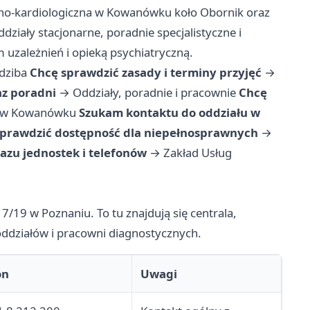
cyjno-kardiologiczna w Kowanówku koło Obornik oraz
ddziały stacjonarne, poradnie specjalistyczne i
 uzależnień i opieką psychiatryczną.
edziba
Chcę sprawdzić zasady i terminy przyjęć
→
az poradni
→
Oddziały, poradnie i pracownie
Chcę
 2 w Kowanówku
Szukam kontaktu do oddziału w
sprawdzić dostępność dla niepełnosprawnych
→
zu jednostek i telefonów
→
Zakład Usług
 7/19 w Poznaniu. To tu znajdują się centrala,
 oddziałów i pracowni diagnostycznych.
on
Uwagi