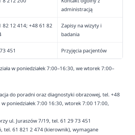
1 8 212 200
Kontakt ogólny z
administracją
1 82 12 414; +48 61 82
Zapisy na wizyty i
4
badania
 73 451
Przyjęcia pacjentów
działa w poniedziałek 7:00–16:30, we wtorek 7:00–
cja do poradni oraz diagnostyki obrazowej, tel. +48
 w poniedziałek 7:00 16:30, wtorek 7:00 17:00,
rzy ul. Juraszów 7/19, tel. 61 29 73 451
, tel. 61 821 2 474 (kierownik), wymagane