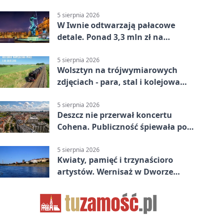
Telewizyjnej Powiatowej17
5 sierpnia 2026
W Iwnie odtwarzają pałacowe
detale. Ponad 3,3 mln zł na
renowację
5 sierpnia 2026
Wolsztyn na trójwymiarowych
zdjęciach - para, stal i kolejowa
pasja
5 sierpnia 2026
Deszcz nie przerwał koncertu
Cohena. Publiczność śpiewała pod
namiotami
5 sierpnia 2026
Kwiaty, pamięć i trzynaścioro
artystów. Wernisaż w Dworze
Skrzynki