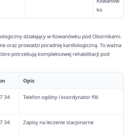
Kowanów
ko
ardiologiczny działający w Kowanówku pod Obornikami.
ne oraz prowadzi poradnię kardiologiczną. To ważna
które potrzebują kompleksowej rehabilitacji pod
on
Opis
7 34
Telefon ogólny i koordynator filii
7 34
Zapisy na leczenie stacjonarne