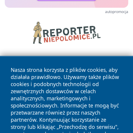
autopromocja
Nasza strona korzysta z plików cookies, aby
działała prawidłowo. Używamy także plików
cookies i podobnych technologii od
zewnętrznych dostawców w celach
Copyright © 2026 faktypoznan.pl Wszystkie prawa
analitycznych, marketingowych i
zastrzeżone.
społecznościowych. Informacje te mogą być
przetwarzane również przez naszych
partnerów. Kontynuując korzystanie ze
Polityka
Polityka
News
Autorzy
strony lub klikając „Przechodzę do serwisu",
Prywatności
Cookies