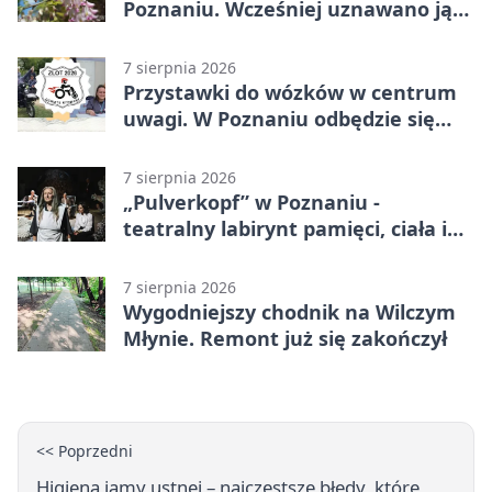
Poznaniu. Wcześniej uznawano ją
za wymarłą
7 sierpnia 2026
Przystawki do wózków w centrum
uwagi. W Poznaniu odbędzie się
ogólnopolski zlot
7 sierpnia 2026
„Pulverkopf” w Poznaniu -
teatralny labirynt pamięci, ciała i
historii
7 sierpnia 2026
Wygodniejszy chodnik na Wilczym
Młynie. Remont już się zakończył
<< Poprzedni
Higiena jamy ustnej – najczęstsze błędy, które