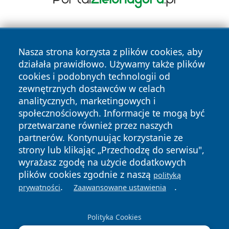
Nasza strona korzysta z plików cookies, aby
działała prawidłowo. Używamy także plików
cookies i podobnych technologii od
zewnętrznych dostawców w celach
Copyright © 2026 faktypoznan.pl Wszystkie prawa
analitycznych, marketingowych i
zastrzeżone.
społecznościowych. Informacje te mogą być
przetwarzane również przez naszych
partnerów. Kontynuując korzystanie ze
Polityka
Polityka
News
Autorzy
strony lub klikając „Przechodzę do serwisu",
Prywatności
Cookies
wyrażasz zgodę na użycie dodatkowych
plików cookies zgodnie z naszą
polityką
.
.
prywatności
Zaawansowane ustawienia
Polityka Cookies