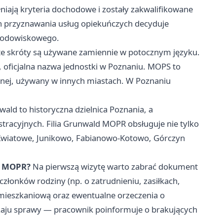
niają kryteria dochodowe i zostały zakwalifikowane
ch przyznawania usług opiekuńczych decyduje
środowiskowego.
 te skróty są używane zamiennie w potocznym języku.
oficjalna nazwa jednostki w Poznaniu. MOPS to
znej, używany w innych miastach. W Poznaniu
ald to historyczna dzielnica Poznania, a
stracyjnych. Filia Grunwald MOPR obsługuje nie tylko
, Kwiatowe, Junikowo, Fabianowo-Kotowo, Górczyn
w MOPR?
Na pierwszą wizytę warto zabrać dokument
złonków rodziny (np. o zatrudnieniu, zasiłkach,
mieszkaniową oraz ewentualne orzeczenia o
zaju sprawy — pracownik poinformuje o brakujących