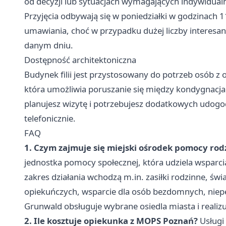
od decyzji lub sytuacjach wymagających indywidual
Przyjęcia odbywają się w poniedziałki w godzinach
umawiania, choć w przypadku dużej liczby interesa
danym dniu.
Dostępność architektoniczna
Budynek filii jest przystosowany do potrzeb osób z
która umożliwia poruszanie się między kondygnacja
planujesz wizytę i potrzebujesz dodatkowych udog
telefonicznie.
FAQ
1. Czym zajmuje się miejski ośrodek pomocy rod
jednostka pomocy społecznej, która udziela wsparci
zakres działania wchodzą m.in. zasiłki rodzinne, ś
opiekuńczych, wsparcie dla osób bezdomnych, niepe
Grunwald obsługuje wybrane osiedla miasta i realizuj
2. Ile kosztuje opiekunka z MOPS Poznań?
Usługi