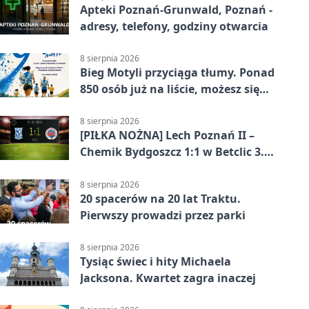
Apteki Poznań-Grunwald, Poznań -
adresy, telefony, godziny otwarcia
8 sierpnia 2026
Bieg Motyli przyciąga tłumy. Ponad
850 osób już na liście, możesz się
jeszcze zapisać!
8 sierpnia 2026
[PIŁKA NOŻNA] Lech Poznań II –
Chemik Bydgoszcz 1:1 w Betclic 3.
Lidze Grupa 2 (Grupa II). Remis we
Wronkach
8 sierpnia 2026
20 spacerów na 20 lat Traktu.
Pierwszy prowadzi przez parki
8 sierpnia 2026
Tysiąc świec i hity Michaela
Jacksona. Kwartet zagra inaczej