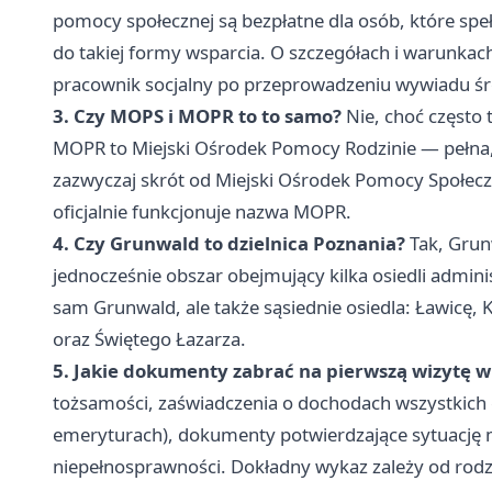
pomocy społecznej są bezpłatne dla osób, które speł
do takiej formy wsparcia. O szczegółach i warunka
pracownik socjalny po przeprowadzeniu wywiadu 
3. Czy MOPS i MOPR to to samo?
Nie, choć często
MOPR to Miejski Ośrodek Pomocy Rodzinie — pełna, 
zazwyczaj skrót od Miejski Ośrodek Pomocy Społec
oficjalnie funkcjonuje nazwa MOPR.
4. Czy Grunwald to dzielnica Poznania?
Tak, Grunw
jednocześnie obszar obejmujący kilka osiedli admini
sam Grunwald, ale także sąsiednie osiedla: Ławicę
oraz Świętego Łazarza.
5. Jakie dokumenty zabrać na pierwszą wizytę 
tożsamości, zaświadczenia o dochodach wszystkich c
emeryturach), dokumenty potwierdzające sytuację 
niepełnosprawności. Dokładny wykaz zależy od rod