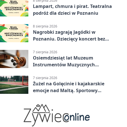
8 sierpnia 2026
Lampart, chmura i pirat. Teatralna
podróż dla dzieci w Poznaniu
8 sierpnia 2026
Nagrobki zagrają Jagódki w
Poznaniu. Dziecięcy koncert bez
nudy
7 sierpnia 2026
Osiemdziesiąt lat Muzeum
Instrumentów Muzycznych
zabrzmi w Poznaniu
7 sierpnia 2026
Żużel na Golęcinie i kajakarskie
emocje nad Maltą. Sportowy
weekend w Poznaniu