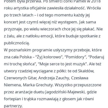
Potem była przerwa. Po śmierci córki Pameli w 2018
roku artystka oficjalnie zawiesiła działalność. Wróciła
po trzech latach – i od tego momentu każdy jej
koncert jest czymś więcej niż występem. Jak sama
przyznaje, po wielu wieczorach chce jej się płakać. Nie
z żalu, ale z natłoku emocji, które buduje spotkanie z
publicznością.
W poznańskim programie usłyszymy przeboje, które
zna cała Polska – “Żyj kolorowo”, “Pomidory”, “Podaruj
mi trochę słońca”, “Moje serce to jest muzyk”. Ale też
utwory rzadziej wyciągane z półki: te od Skaldów,
Czerwonych Gitar, Andrzeja Zauchy, Czesława
Niemena, Marka Grechuty. Wszystko przepuszczone
przez aranżacje duetu Jagodziński-Majewski, gdzie
fortepian i trąbka rozmawiają z głosem jak równi
partnerzy.