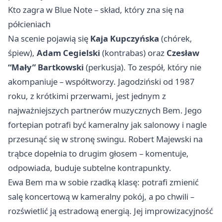
Kto zagra w Blue Note – skład, który zna się na
półcieniach
Na scenie pojawią się
Kaja Kupczyńska
(chórek,
śpiew),
Adam Cegielski
(kontrabas) oraz
Czesław
“Mały” Bartkowski
(perkusja). To zespół, który nie
akompaniuje – współtworzy. Jagodziński od 1987
roku, z krótkimi przerwami, jest jednym z
najważniejszych partnerów muzycznych Bem. Jego
fortepian potrafi być kameralny jak salonowy i nagle
przesunąć się w stronę swingu. Robert Majewski na
trąbce dopełnia to drugim głosem – komentuje,
odpowiada, buduje subtelne kontrapunkty.
Ewa Bem ma w sobie rzadką klasę: potrafi zmienić
salę koncertową w kameralny pokój, a po chwili –
rozświetlić ją estradową energią. Jej improwizacyjność