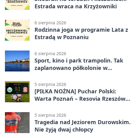
Estrada wraca na Krzyżowniki
6 sierpnia 2026
Rodzinna joga w programie Lata z
Estradą w Poznaniu
6 sierpnia 2026
Sport, kino i park trampolin. Tak
zaplanowano półkolonie w
Poznaniu
5 sierpnia 2026
[PIŁKA NOŻNA] Puchar Polski:
Warta Poznań – Resovia Rzeszów
0:1. Niespodziewane odpadnięcie
gospodarzy
5 sierpnia 2026
Tragedia nad Jeziorem Durowskim.
Nie żyją dwaj chłopcy