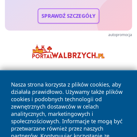
SPRAWDŹ SZCZEGÓŁY
autopromocja
Nasza strona korzysta z plików cookies, aby
działała prawidłowo. Używamy także plików
cookies i podobnych technologii od
zewnętrznych dostawców w celach
Copyright © 2026 faktypoznan.pl Wszystkie prawa
analitycznych, marketingowych i
zastrzeżone.
społecznościowych. Informacje te mogą być
przetwarzane również przez naszych
partnerów. Kontynuując korzystanie ze
Polityka
Polityka