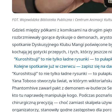
FOT. Wojewódzka Biblioteka Publiczna i Centrum Animacji Kult
Gdzieś między półkami z komiksami na drugim piętrz
rozbrzmiewały gorące dyskusje o demonach, arystok
spotkanie Dyskusyjnego Klubu Mangi poświęcone było 
kochają jej gotycki przepych, i tych, którzy jeszcze n
“Kuroshitsuji” to nie tylko ładne rysunki — to pułap
Kolejne spotkanie już w czerwcu — zapisz się na 
“Kuroshitsuji” to nie tylko ładne rysunki — to pułapk
Yana Toboso stworzyła świat, w którym wiktoriańska 
Phantomhive zawarł pakt z demonem-w-butlerze Seba
kto tu naprawdę manipuluje kogo. Podczas poznański
chirurgiczną precyzją — choć zamiast skalpela używal
organizatorzy, stanowiły godne zastępstwo dla porc