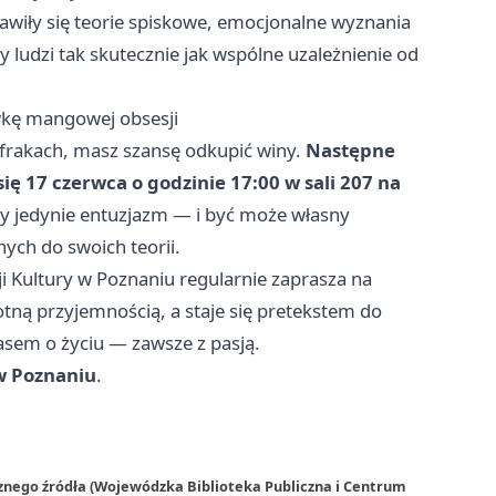
awiły się teorie spiskowe, emocjonalne wyznania
y ludzi tak skutecznie jak wspólne uzależnienie od
awkę mangowej obsesji
frakach, masz szansę odkupić winy.
Następne
ę 17 czerwca o godzinie 17:00 w sali 207 na
 jedynie entuzjazm — i być może własny
nych do swoich teorii.
 Kultury w Poznaniu regularnie zaprasza na
tną przyjemnością, a staje się pretekstem do
sem o życiu — zawsze z pasją.
w Poznaniu
.
rznego źródła (Wojewódzka Biblioteka Publiczna i Centrum