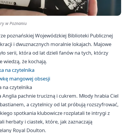
ury w Poznaniu
e poznańskiej Wojewódzkiej Biblioteki Publicznej
racji i dwuznacznych moralnie lokajach. Majowe
serii, która od lat dzieli fanów na tych, którzy
ie wiedzą, że kochają.
ka na czytelnika
dawkę mangowej obsesji
a na czytelnika
Anglia pachnie trucizną i cukrem. Młody hrabia Ciel
stianem, a czytelnicy od lat próbują rozszyfrować,
ego spotkania klubowicze rozplatali te intrygi z
i herbaty i ciastek, które, jak zaznaczają
elany Royal Doulton.