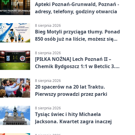
Apteki Poznań-Grunwald, Poznań -
adresy, telefony, godziny otwarcia
8 sierpnia 2026
Bieg Motyli przyciąga tłumy. Ponad
850 osób już na liście, możesz się
jeszcze zapisać!
8 sierpnia 2026
[PIŁKA NOŻNA] Lech Poznań II –
Chemik Bydgoszcz 1:1 w Betclic 3.
Lidze Grupa 2 (Grupa II). Remis we
Wronkach
8 sierpnia 2026
20 spacerów na 20 lat Traktu.
Pierwszy prowadzi przez parki
8 sierpnia 2026
Tysiąc świec i hity Michaela
Jacksona. Kwartet zagra inaczej