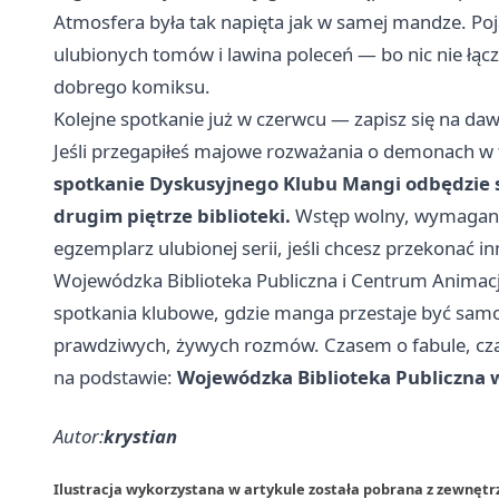
Atmosfera była tak napięta jak w samej mandze. Poj
ulubionych tomów i lawina poleceń — bo nic nie łącz
dobrego komiksu.
Kolejne spotkanie już w czerwcu — zapisz się na d
Jeśli przegapiłeś majowe rozważania o demonach w 
spotkanie Dyskusyjnego Klubu Mangi odbędzie si
drugim piętrze biblioteki.
Wstęp wolny, wymagany
egzemplarz ulubionej serii, jeśli chcesz przekonać in
Wojewódzka Biblioteka Publiczna i Centrum Animacji
spotkania klubowe, gdzie manga przestaje być samo
prawdziwych, żywych rozmów. Czasem o fabule, cza
na podstawie:
Wojewódzka Biblioteka Publiczna 
Autor:
krystian
Ilustracja wykorzystana w artykule została pobrana z zewnęt