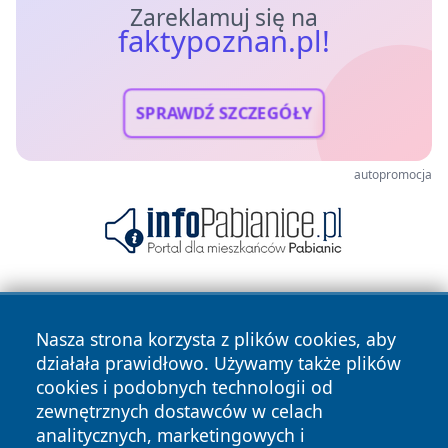
Zareklamuj się na
faktypoznan.pl!
SPRAWDŹ SZCZEGÓŁY
autopromocja
Nasza strona korzysta z plików cookies, aby
działała prawidłowo. Używamy także plików
cookies i podobnych technologii od
zewnętrznych dostawców w celach
Copyright © 2026 faktypoznan.pl Wszystkie prawa
analitycznych, marketingowych i
zastrzeżone.