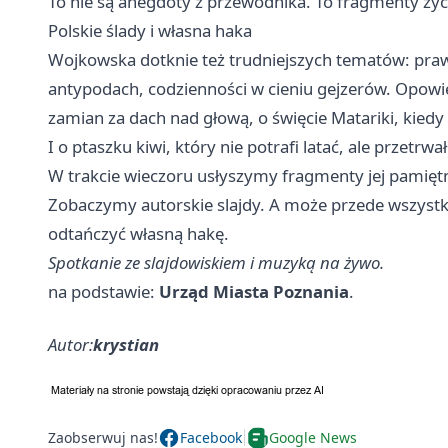
To nie są anegdoty z przewodnika. To fragmenty życ
Polskie ślady i własna haka
Wojkowska dotknie też trudniejszych tematów: praw
antypodach, codzienności w cieniu gejzerów. Opowie
zamian za dach nad głową, o święcie Matariki, kied
I o ptaszku kiwi, który nie potrafi latać, ale przetrwał
W trakcie wieczoru usłyszymy fragmenty jej pamiętni
Zobaczymy autorskie slajdy. A może przede wszyst
odtańczyć własną hakę.
Spotkanie ze slajdowiskiem i muzyką na żywo.
na podstawie:
Urząd Miasta Poznania
.
Autor:
krystian
Zaobserwuj nas!
Facebook
Google News