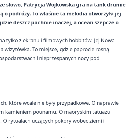
sze słowo, Patrycja Wojkowska gra na tank drumie
ą o podróży. To właśnie ta melodia otworzyła jej
gdzie deszcz pachnie inaczej, a ocean szepcze o
na tylko z ekranu i filmowych hobbitów. Jej Nowa
zna wizytówka. To miejsce, gdzie paprocie rosną
gospodarstwach i nieprzespanych nocy pod
ch, które wcale nie były przypadkowe. O naprawie
żnym kamieniem pounamu. O maoryskim tatuażu
ęci. O rytuałach uczących pokory wobec ziemi i