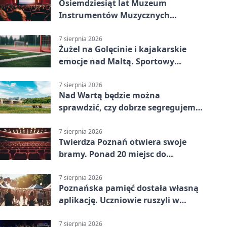
Osiemdziesiąt lat Muzeum
Instrumentów Muzycznych
zabrzmi w Poznaniu
7 sierpnia 2026
Żużel na Golęcinie i kajakarskie
emocje nad Maltą. Sportowy
weekend w Poznaniu
7 sierpnia 2026
Nad Wartą będzie można
sprawdzić, czy dobrze segregujemy
odpady
7 sierpnia 2026
Twierdza Poznań otwiera swoje
bramy. Ponad 20 miejsc do
odkrycia
7 sierpnia 2026
Poznańska pamięć dostała własną
aplikację. Uczniowie ruszyli w
teren
7 sierpnia 2026