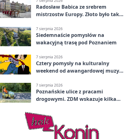
7 sierpnia 2026
Radosław Babica ze srebrem
mistrzostw Europy. Złoto było tak
blisko
7 sierpnia 2026
Siedemnaście pomysłów na
wakacyjną trasę pod Poznaniem
7 sierpnia 2026
Cztery pomysły na kulturalny
weekend od awangardowej muzyki
po grę DNUP
7 sierpnia 2026
Poznańskie ulice z pracami
drogowymi. ZDM wskazuje kilka
miejsc