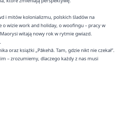
ia, które zmieniają perspektywę.
d i mitów kolonializmu, polskich śladów na
 o wizie work and holiday, o woofingu – pracy w
y Maorysi witają nowy rok w rytmie gwiazd.
.
ka oraz książki „Pākehā. Tam, gdzie nikt nie czekał”.
kim – zrozumiemy, dlaczego każdy z nas musi