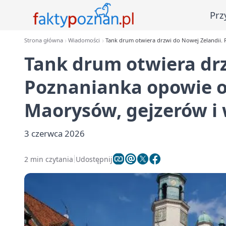
Prz
Strona główna
Wiadomości
Tank drum otwiera drzwi do Nowej Zelandii.
Tank drum otwiera drz
Poznanianka opowie o
Maorysów, gejzerów i 
3 czerwca 2026
2 min czytania
Udostępnij