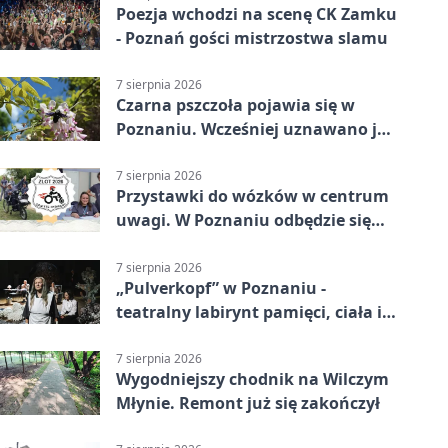
Poezja wchodzi na scenę CK Zamku
- Poznań gości mistrzostwa slamu
7 sierpnia 2026
Czarna pszczoła pojawia się w
Poznaniu. Wcześniej uznawano ją
za wymarłą
7 sierpnia 2026
Przystawki do wózków w centrum
uwagi. W Poznaniu odbędzie się
ogólnopolski zlot
7 sierpnia 2026
„Pulverkopf” w Poznaniu -
teatralny labirynt pamięci, ciała i
historii
7 sierpnia 2026
Wygodniejszy chodnik na Wilczym
Młynie. Remont już się zakończył