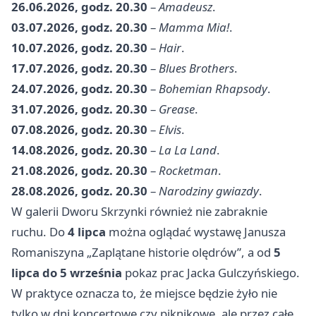
26.06.2026, godz. 20.30
–
Amadeusz
.
03.07.2026, godz. 20.30
–
Mamma Mia!
.
10.07.2026, godz. 20.30
–
Hair
.
17.07.2026, godz. 20.30
–
Blues Brothers
.
24.07.2026, godz. 20.30
–
Bohemian Rhapsody
.
31.07.2026, godz. 20.30
–
Grease
.
07.08.2026, godz. 20.30
–
Elvis
.
14.08.2026, godz. 20.30
–
La La Land
.
21.08.2026, godz. 20.30
–
Rocketman
.
28.08.2026, godz. 20.30
–
Narodziny gwiazdy
.
W galerii Dworu Skrzynki również nie zabraknie
ruchu. Do
4 lipca
można oglądać wystawę Janusza
Romaniszyna „Zaplątane historie olędrów”, a od
5
lipca do 5 września
pokaz prac Jacka Gulczyńskiego.
W praktyce oznacza to, że miejsce będzie żyło nie
tylko w dni koncertowe czy piknikowe, ale przez całe