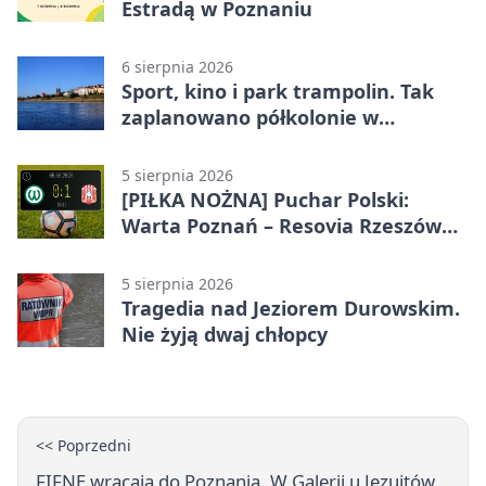
Estradą w Poznaniu
6 sierpnia 2026
Sport, kino i park trampolin. Tak
zaplanowano półkolonie w
Poznaniu
5 sierpnia 2026
[PIŁKA NOŻNA] Puchar Polski:
Warta Poznań – Resovia Rzeszów
0:1. Niespodziewane odpadnięcie
gospodarzy
5 sierpnia 2026
Tragedia nad Jeziorem Durowskim.
Nie żyją dwaj chłopcy
<< Poprzedni
FIFNE wracają do Poznania. W Galerii u Jezuitów