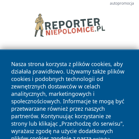
autopromocja
Nasza strona korzysta z plików cookies, aby
działała prawidłowo. Używamy także plików
cookies i podobnych technologii od
zewnętrznych dostawców w celach
Copyright © 2026 faktypoznan.pl Wszystkie prawa
analitycznych, marketingowych i
zastrzeżone.
społecznościowych. Informacje te mogą być
przetwarzane również przez naszych
partnerów. Kontynuując korzystanie ze
Polityka
Polityka
News
Autorzy
strony lub klikając „Przechodzę do serwisu",
Prywatności
Cookies
wyrażasz zgodę na użycie dodatkowych
plików cookies zgodnie z naszą
polityką