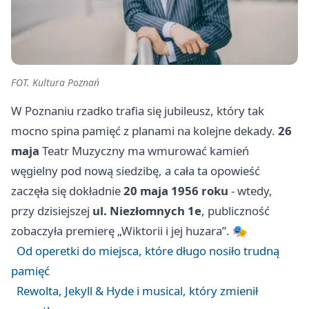
FOT. Kultura Poznań
W Poznaniu rzadko trafia się jubileusz, który tak
mocno spina pamięć z planami na kolejne dekady.
26
maja
Teatr Muzyczny ma wmurować kamień
węgielny pod nową siedzibę, a cała ta opowieść
zaczęła się dokładnie
20 maja 1956 roku
- wtedy,
przy dzisiejszej
ul. Niezłomnych 1e
, publiczność
zobaczyła premierę „Wiktorii i jej huzara”. 🎭
Od operetki do miejsca, które długo nosiło trudną
pamięć
Rewolta, Jekyll & Hyde i musical, który zmienił