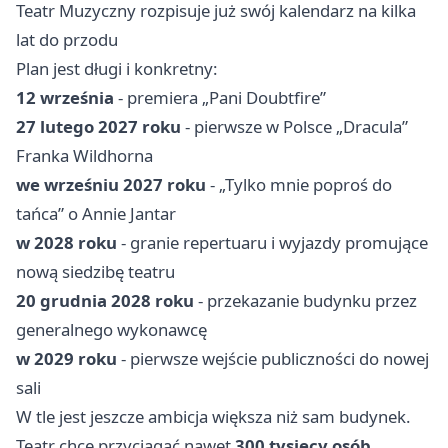
Teatr Muzyczny rozpisuje już swój kalendarz na kilka
lat do przodu
Plan jest długi i konkretny:
12 września
- premiera „Pani Doubtfire”
27 lutego 2027 roku
- pierwsze w Polsce „Dracula”
Franka Wildhorna
we wrześniu 2027 roku
- „Tylko mnie poproś do
tańca” o Annie Jantar
w 2028 roku
- granie repertuaru i wyjazdy promujące
nową siedzibę teatru
20 grudnia 2028 roku
- przekazanie budynku przez
generalnego wykonawcę
w 2029 roku
- pierwsze wejście publiczności do nowej
sali
W tle jest jeszcze ambicja większa niż sam budynek.
Teatr chce przyciągać nawet
300 tysięcy osób