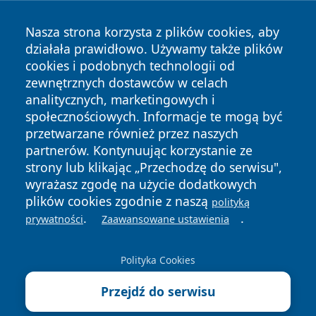
Nasza strona korzysta z plików cookies, aby
działała prawidłowo. Używamy także plików
cookies i podobnych technologii od
zewnętrznych dostawców w celach
analitycznych, marketingowych i
społecznościowych. Informacje te mogą być
przetwarzane również przez naszych
Copyright © 2026 faktypoznan.pl Wszystkie prawa
zastrzeżone.
partnerów. Kontynuując korzystanie ze
strony lub klikając „Przechodzę do serwisu",
wyrażasz zgodę na użycie dodatkowych
Polityka
Polityka
plików cookies zgodnie z naszą
polityką
News
Autorzy
Prywatności
Cookies
.
.
prywatności
Zaawansowane ustawienia
Polityka Cookies
Przejdź do serwisu