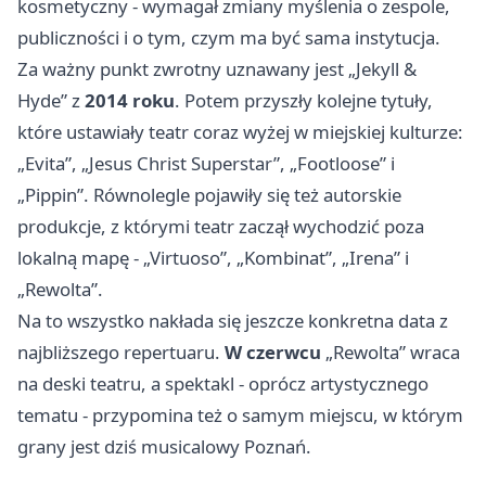
kosmetyczny - wymagał zmiany myślenia o zespole,
publiczności i o tym, czym ma być sama instytucja.
Za ważny punkt zwrotny uznawany jest „Jekyll &
Hyde” z
2014 roku
. Potem przyszły kolejne tytuły,
które ustawiały teatr coraz wyżej w miejskiej kulturze:
„Evita”, „Jesus Christ Superstar”, „Footloose” i
„Pippin”. Równolegle pojawiły się też autorskie
produkcje, z którymi teatr zaczął wychodzić poza
lokalną mapę - „Virtuoso”, „Kombinat”, „Irena” i
„Rewolta”.
Na to wszystko nakłada się jeszcze konkretna data z
najbliższego repertuaru.
W czerwcu
„Rewolta” wraca
na deski teatru, a spektakl - oprócz artystycznego
tematu - przypomina też o samym miejscu, w którym
grany jest dziś musicalowy Poznań.