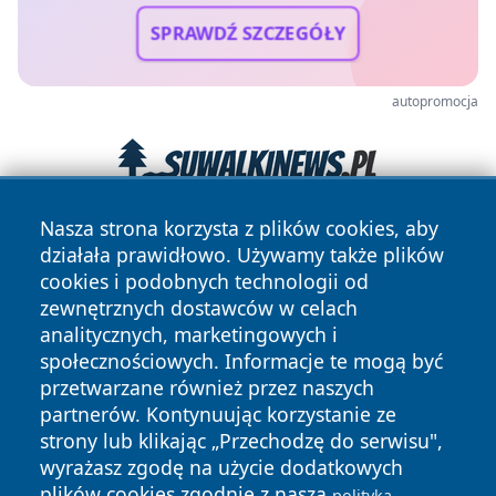
SPRAWDŹ SZCZEGÓŁY
autopromocja
Nasza strona korzysta z plików cookies, aby
działała prawidłowo. Używamy także plików
cookies i podobnych technologii od
zewnętrznych dostawców w celach
analitycznych, marketingowych i
społecznościowych. Informacje te mogą być
Copyright © 2026 faktypoznan.pl Wszystkie prawa
przetwarzane również przez naszych
zastrzeżone.
partnerów. Kontynuując korzystanie ze
strony lub klikając „Przechodzę do serwisu",
wyrażasz zgodę na użycie dodatkowych
Polityka
Polityka
News
Autorzy
plików cookies zgodnie z naszą
polityką