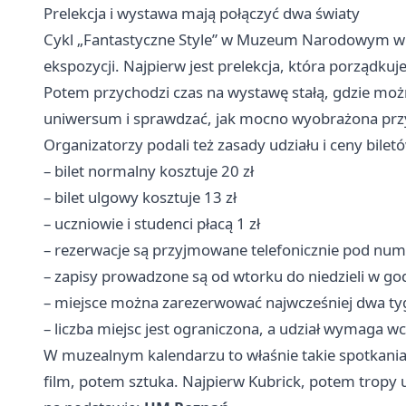
Prelekcja i wystawa mają połączyć dwa światy
Cykl „Fantastyczne Style” w Muzeum Narodowym w 
ekspozycji. Najpierw jest prelekcja, która porządkuj
Potem przychodzi czas na wystawę stałą, gdzie moż
uniwersum i sprawdzać, jak mocno wyobrażona przysz
Organizatorzy podali też zasady udziału i ceny bilet
– bilet normalny kosztuje 20 zł
– bilet ulgowy kosztuje 13 zł
– uczniowie i studenci płacą 1 zł
– rezerwacje są przyjmowane telefonicznie pod nu
– zapisy prowadzone są od wtorku do niedzieli w g
– miejsce można zarezerwować najwcześniej dwa t
– liczba miejsc jest ograniczona, a udział wymaga w
W muzealnym kalendarzu to właśnie takie spotkania 
film, potem sztuka. Najpierw Kubrick, potem tropy 