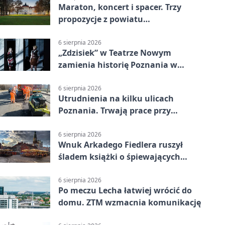
Maraton, koncert i spacer. Trzy
propozycje z powiatu
poznańskiego w Radiu Poznań
6 sierpnia 2026
„Zdzisiek” w Teatrze Nowym
zamienia historię Poznania w
łobuzerską balladę
6 sierpnia 2026
Utrudnienia na kilku ulicach
Poznania. Trwają prace przy
nawierzchni
6 sierpnia 2026
Wnuk Arkadego Fiedlera ruszył
śladem książki o śpiewających
rybach
6 sierpnia 2026
Po meczu Lecha łatwiej wrócić do
domu. ZTM wzmacnia komunikację