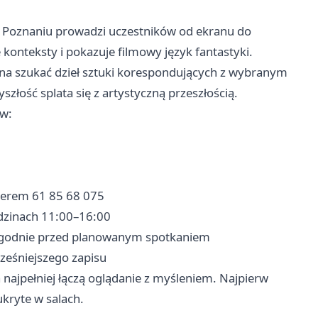
Poznaniu prowadzi uczestników od ekranu do
e konteksty i pokazuje filmowy język fantastyki.
na szukać dzieł sztuki korespondujących z wybranym
łość splata się z artystyczną przeszłością.
ów:
merem 61 85 68 075
odzinach 11:00–16:00
ygodnie przed planowanym spotkaniem
cześniejszego zapisu
najpełniej łączą oglądanie z myśleniem. Najpierw
ukryte w salach.