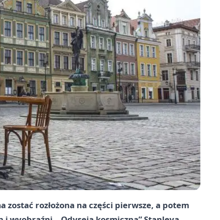
 zostać rozłożona na części pierwsze, a potem
 i wyobraźni. „Odyseja kosmiczna” Stanleya