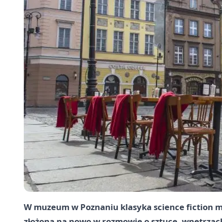
W muzeum w Poznaniu klasyka science fiction ma
złożona na nowo w rozmowie o sztuce, wnętrzach