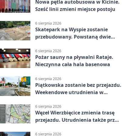
Nowa pętla autobusowa w Kicinie.
Sześć linii zmieni miejsce postoju
6 sierpnia 2026
Skatepark na Wyspie zostanie
przebudowany. Powstaną dwie
strefy jazdy
6 sierpnia 2026
Pożar sauny na pływalni Rataje.
Nieczynna cała hala basenowa
6 sierpnia 2026
Piątkowska zostanie bez przejazdu.
Weekendowe utrudnienia w
Poznaniu
6 sierpnia 2026
Węzeł Wierzbięcice zmienia trasę
przejazdu. Utrudnienia także przy
Ratajczaka
6 sierpnia 2026