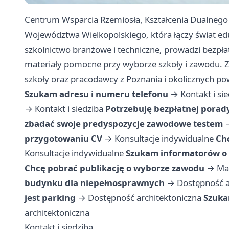
Centrum Wsparcia Rzemiosła, Kształcenia Dualneg
Województwa Wielkopolskiego, która łączy świat ed
szkolnictwo branżowe i techniczne, prowadzi bezp
materiały pomocne przy wyborze szkoły i zawodu. Z
szkoły oraz pracodawcy z Poznania i okolicznych po
Szukam adresu i numeru telefonu
→
Kontakt i si
→
Kontakt i siedziba
Potrzebuję bezpłatnej pora
zbadać swoje predyspozycje zawodowe testem
przygotowaniu CV
→
Konsultacje indywidualne
Chc
Konsultacje indywidualne
Szukam informatorów o 
Chcę pobrać publikację o wyborze zawodu
→
Ma
budynku dla niepełnosprawnych
→
Dostępność a
jest parking
→
Dostępność architektoniczna
Szuka
architektoniczna
Kontakt i siedziba