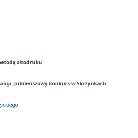
metodą sitodruku
agi. Jubileuszowy konkurs w Skrzynkach
tyckiego