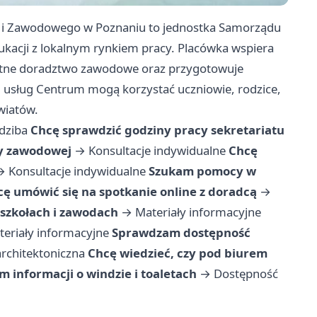
o i Zawodowego w Poznaniu to jednostka Samorządu
ukacji z lokalnym rynkiem pracy. Placówka wspiera
łatne doradztwo zawodowe oraz przygotowuje
 usług Centrum mogą korzystać uczniowie, rodzice,
wiatów.
edziba
Chcę sprawdzić godziny pracy sekretariatu
dy zawodowej
→
Konsultacje indywidualne
Chcę
→
Konsultacje indywidualne
Szukam pomocy w
ę umówić się na spotkanie online z doradcą
→
szkołach i zawodach
→
Materiały informacyjne
teriały informacyjne
Sprawdzam dostępność
rchitektoniczna
Chcę wiedzieć, czy pod biurem
m informacji o windzie i toaletach
→
Dostępność