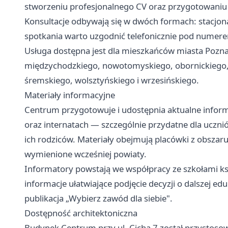
stworzeniu profesjonalnego CV oraz przygotowaniu 
Konsultacje odbywają się w dwóch formach: stacjona
spotkania warto uzgodnić telefonicznie pod numer
Usługa dostępna jest dla mieszkańców miasta Pozna
międzychodzkiego, nowotomyskiego, obornickiego, 
śremskiego, wolsztyńskiego i wrzesińskiego.
Materiały informacyjne
Centrum przygotowuje i udostępnia aktualne infor
oraz internatach — szczególnie przydatne dla uczn
ich rodziców. Materiały obejmują placówki z obszar
wymienione wcześniej powiaty.
Informatory powstają we współpracy ze szkołami ks
informacje ułatwiające podjęcie decyzji o dalszej e
publikacja „Wybierz zawód dla siebie".
Dostępność architektoniczna
Budynek Centrum przy ul. Cicha 7 został przystoso