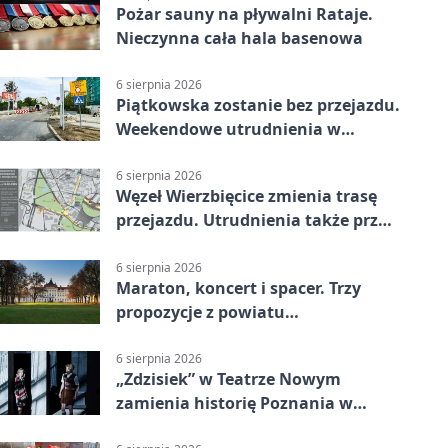
Pożar sauny na pływalni Rataje.
Nieczynna cała hala basenowa
6 sierpnia 2026
Piątkowska zostanie bez przejazdu.
Weekendowe utrudnienia w
Poznaniu
6 sierpnia 2026
Węzeł Wierzbięcice zmienia trasę
przejazdu. Utrudnienia także przy
Ratajczaka
6 sierpnia 2026
Maraton, koncert i spacer. Trzy
propozycje z powiatu
poznańskiego w Radiu Poznań
6 sierpnia 2026
„Zdzisiek” w Teatrze Nowym
zamienia historię Poznania w
łobuzerską balladę