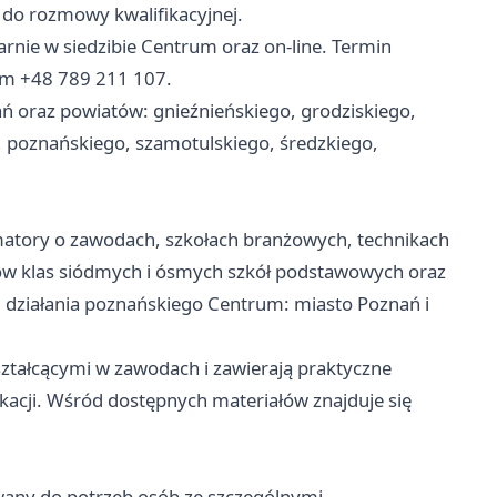
do rozmowy kwalifikacyjnej.
rnie w siedzibie Centrum oraz on-line. Termin
em +48 789 211 107.
ń oraz powiatów: gnieźnieńskiego, grodziskiego,
poznańskiego, szamotulskiego, średzkiego,
matory o zawodach, szkołach branżowych, technikach
iów klas siódmych i ósmych szkół podstawowych oraz
u działania poznańskiego Centrum: miasto Poznań i
ztałcącymi w zawodach i zawierają praktyczne
dukacji. Wśród dostępnych materiałów znajduje się
wany do potrzeb osób ze szczególnymi