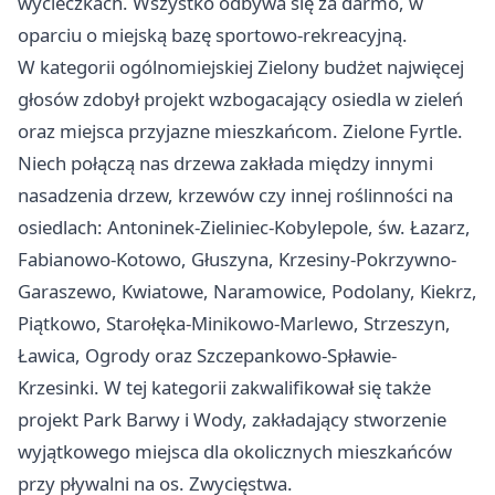
wycieczkach. Wszystko odbywa się za darmo, w
oparciu o miejską bazę sportowo-rekreacyjną.
W kategorii ogólnomiejskiej Zielony budżet najwięcej
głosów zdobył projekt wzbogacający osiedla w zieleń
oraz miejsca przyjazne mieszkańcom. Zielone Fyrtle.
Niech połączą nas drzewa zakłada między innymi
nasadzenia drzew, krzewów czy innej roślinności na
osiedlach: Antoninek-Zieliniec-Kobylepole, św. Łazarz,
Fabianowo-Kotowo, Głuszyna, Krzesiny-Pokrzywno-
Garaszewo, Kwiatowe, Naramowice, Podolany, Kiekrz,
Piątkowo, Starołęka-Minikowo-Marlewo, Strzeszyn,
Ławica, Ogrody oraz Szczepankowo-Spławie-
Krzesinki. W tej kategorii zakwalifikował się także
projekt Park Barwy i Wody, zakładający stworzenie
wyjątkowego miejsca dla okolicznych mieszkańców
przy pływalni na os. Zwycięstwa.