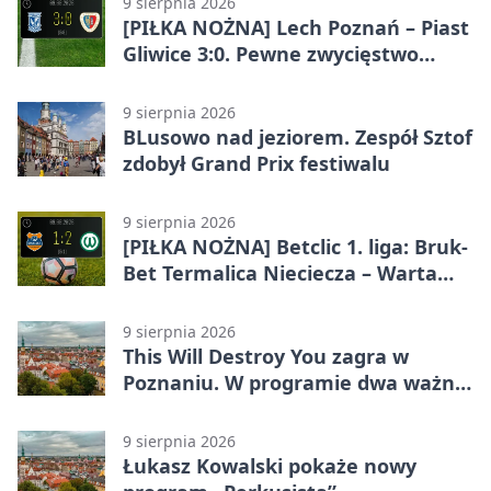
9 sierpnia 2026
[PIŁKA NOŻNA] Lech Poznań – Piast
Gliwice 3:0. Pewne zwycięstwo
lidera w PKO BP Ekstraklasie
9 sierpnia 2026
BLusowo nad jeziorem. Zespół Sztof
zdobył Grand Prix festiwalu
9 sierpnia 2026
[PIŁKA NOŻNA] Betclic 1. liga: Bruk-
Bet Termalica Nieciecza – Warta
Poznań 1:2. Poznaniacy wywożą
komplet punktów
9 sierpnia 2026
This Will Destroy You zagra w
Poznaniu. W programie dwa ważne
albumy
9 sierpnia 2026
Łukasz Kowalski pokaże nowy