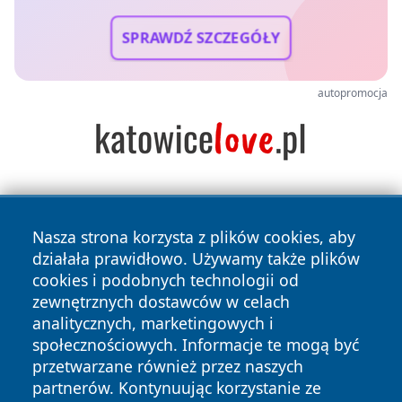
SPRAWDŹ SZCZEGÓŁY
autopromocja
Nasza strona korzysta z plików cookies, aby
działała prawidłowo. Używamy także plików
cookies i podobnych technologii od
zewnętrznych dostawców w celach
Copyright © 2026 faktypoznan.pl Wszystkie prawa
analitycznych, marketingowych i
zastrzeżone.
społecznościowych. Informacje te mogą być
przetwarzane również przez naszych
partnerów. Kontynuując korzystanie ze
Polityka
Polityka
News
Autorzy