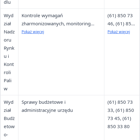
dlu
Wyd
Kontrole wymagań
(61) 850 73
ział
zharmonizowanych, monitoring
46, (61) 850
Nadz
jakości paliw ciekłych, paliw stałych,
73 49, (61)
Pokaż więcej
Pokaż więcej
oru
gazu, biopaliw, biokomponentów,
850 73 52,
Rynk
kontrole detergentów oraz
(61) 850 73
u i
substancji i mieszanin stwarzających
51
Kont
zagrożenie
roli
Pali
w
Wyd
Sprawy budżetowe i
(61) 850 73
ział
administracyjne urzędu
33, (61) 850
Budż
73 45, (61)
etow
850 33 80
o-