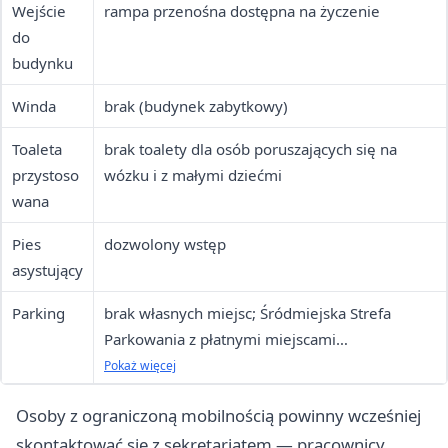
Wejście
rampa przenośna dostępna na życzenie
do
budynku
Winda
brak (budynek zabytkowy)
Toaleta
brak toalety dla osób poruszających się na
przystoso
wózku i z małymi dziećmi
wana
Pies
dozwolony wstęp
asystujący
Parking
brak własnych miejsc; Śródmiejska Strefa
Parkowania z płatnymi miejscami
ogólnodostępnymi
Pokaż więcej
Osoby z ograniczoną mobilnością powinny wcześniej
skontaktować się z sekretariatem — pracownicy