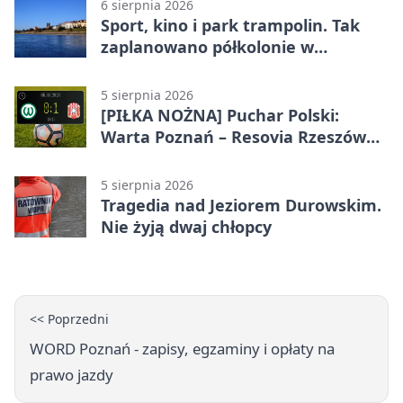
6 sierpnia 2026
Sport, kino i park trampolin. Tak
zaplanowano półkolonie w
Poznaniu
5 sierpnia 2026
[PIŁKA NOŻNA] Puchar Polski:
Warta Poznań – Resovia Rzeszów
0:1. Niespodziewane odpadnięcie
gospodarzy
5 sierpnia 2026
Tragedia nad Jeziorem Durowskim.
Nie żyją dwaj chłopcy
<< Poprzedni
WORD Poznań - zapisy, egzaminy i opłaty na
prawo jazdy