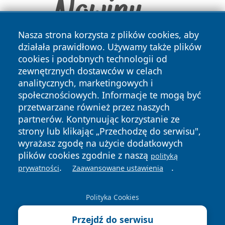
Nasza strona korzysta z plików cookies, aby
działała prawidłowo. Używamy także plików
cookies i podobnych technologii od
zewnętrznych dostawców w celach
analitycznych, marketingowych i
społecznościowych. Informacje te mogą być
przetwarzane również przez naszych
Copyright © 2026 faktypoznan.pl Wszystkie prawa
partnerów. Kontynuując korzystanie ze
zastrzeżone.
strony lub klikając „Przechodzę do serwisu",
wyrażasz zgodę na użycie dodatkowych
plików cookies zgodnie z naszą
polityką
Polityka
Polityka
.
.
News
Autorzy
prywatności
Zaawansowane ustawienia
Prywatności
Cookies
Polityka Cookies
Przejdź do serwisu