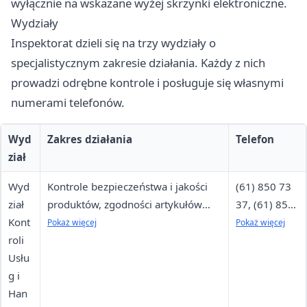
wyłącznie na wskazane wyżej skrzynki elektroniczne.
Wydziały
Inspektorat dzieli się na trzy wydziały o
specjalistycznym zakresie działania. Każdy z nich
prowadzi odrębne kontrole i posługuje się własnymi
numerami telefonów.
Wyd
Zakres działania
Telefon
ział
Wyd
Kontrole bezpieczeństwa i jakości
(61) 850 73
ział
produktów, zgodności artykułów
37, (61) 850
Kont
nieżywnościowych z przepisami,
73 54, (61)
Pokaż więcej
Pokaż więcej
roli
legalności i rzetelności działania
850 73 35,
Usłu
przedsiębiorców w handlu i
(61) 850 73
g i
usługach
36, (61) 850
Han
73 38