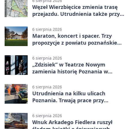
6 sierpnia 2026
Węzeł Wierzbięcice zmienia trasę
przejazdu. Utrudnienia także przy
Ratajczaka
6 sierpnia 2026
Maraton, koncert i spacer. Trzy
propozycje z powiatu poznańskiego
w Radiu Poznań
6 sierpnia 2026
„Zdzisiek” w Teatrze Nowym
zamienia historię Poznania w
łobuzerską balladę
6 sierpnia 2026
Utrudnienia na kilku ulicach
Poznania. Trwają prace przy
nawierzchni
6 sierpnia 2026
Wnuk Arkadego Fiedlera ruszył