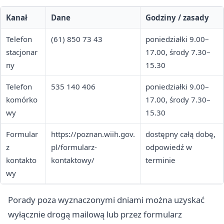
Kanał
Dane
Godziny / zasady
Telefon
(61) 850 73 43
poniedziałki 9.00–
stacjonar
17.00, środy 7.30–
ny
15.30
Telefon
535 140 406
poniedziałki 9.00–
komórko
17.00, środy 7.30–
wy
15.30
Formular
https://poznan.wiih.gov.
dostępny całą dobę,
z
pl/formularz-
odpowiedź w
kontakto
kontaktowy/
terminie
wy
Porady poza wyznaczonymi dniami można uzyskać
wyłącznie drogą mailową lub przez formularz