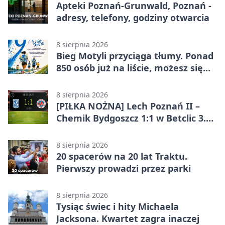
Apteki Poznań-Grunwald, Poznań -
adresy, telefony, godziny otwarcia
8 sierpnia 2026
Bieg Motyli przyciąga tłumy. Ponad
850 osób już na liście, możesz się
jeszcze zapisać!
8 sierpnia 2026
[PIŁKA NOŻNA] Lech Poznań II –
Chemik Bydgoszcz 1:1 w Betclic 3.
Lidze Grupa 2 (Grupa II). Remis we
Wronkach
8 sierpnia 2026
20 spacerów na 20 lat Traktu.
Pierwszy prowadzi przez parki
8 sierpnia 2026
Tysiąc świec i hity Michaela
Jacksona. Kwartet zagra inaczej