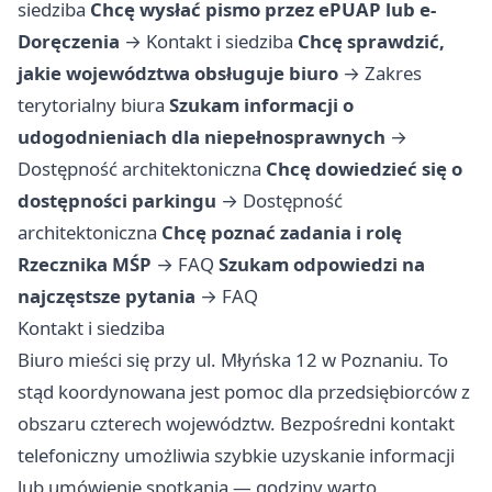
siedziba
Chcę wysłać pismo przez ePUAP lub e-
Doręczenia
→
Kontakt i siedziba
Chcę sprawdzić,
jakie województwa obsługuje biuro
→
Zakres
terytorialny biura
Szukam informacji o
udogodnieniach dla niepełnosprawnych
→
Dostępność architektoniczna
Chcę dowiedzieć się o
dostępności parkingu
→
Dostępność
architektoniczna
Chcę poznać zadania i rolę
Rzecznika MŚP
→
FAQ
Szukam odpowiedzi na
najczęstsze pytania
→
FAQ
Kontakt i siedziba
Biuro mieści się przy ul. Młyńska 12 w Poznaniu. To
stąd koordynowana jest pomoc dla przedsiębiorców z
obszaru czterech województw. Bezpośredni kontakt
telefoniczny umożliwia szybkie uzyskanie informacji
lub umówienie spotkania — godziny warto