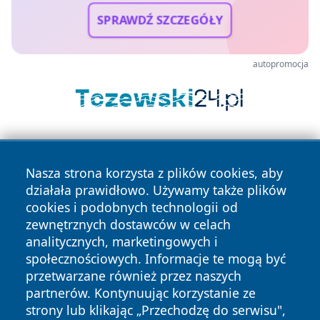
SPRAWDŹ SZCZEGÓŁY
autopromocja
Nasza strona korzysta z plików cookies, aby
działała prawidłowo. Używamy także plików
cookies i podobnych technologii od
zewnętrznych dostawców w celach
Copyright © 2026 faktypoznan.pl Wszystkie prawa
analitycznych, marketingowych i
zastrzeżone.
społecznościowych. Informacje te mogą być
przetwarzane również przez naszych
partnerów. Kontynuując korzystanie ze
Polityka
Polityka
News
Autorzy
strony lub klikając „Przechodzę do serwisu",
Prywatności
Cookies