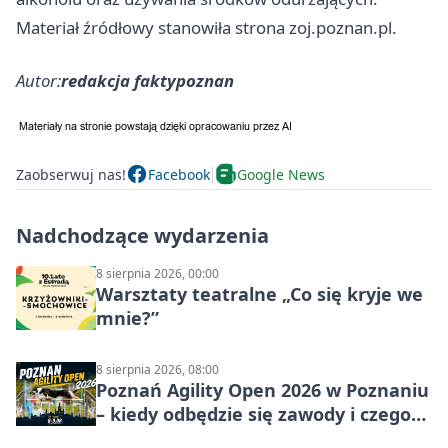
Materiał źródłowy stanowiła strona zoj.poznan.pl.
Autor:
redakcja faktypoznan
Zaobserwuj nas!
Facebook
Google News
Nadchodzące wydarzenia
8 sierpnia 2026, 00:00
Warsztaty teatralne „Co się kryje we
mnie?”
8 sierpnia 2026, 08:00
Poznań Agility Open 2026 w Poznaniu
– kiedy odbędzie się zawody i czego
się spodziewać?