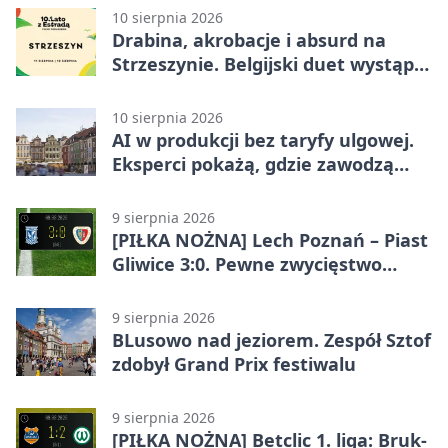
10 sierpnia 2026
Drabina, akrobacje i absurd na
Strzeszynie. Belgijski duet wystąpi
w Poznaniu
10 sierpnia 2026
AI w produkcji bez taryfy ulgowej.
Eksperci pokażą, gdzie zawodzą
modele
9 sierpnia 2026
[PIŁKA NOŻNA] Lech Poznań – Piast
Gliwice 3:0. Pewne zwycięstwo
lidera w PKO BP Ekstraklasie
9 sierpnia 2026
BLusowo nad jeziorem. Zespół Sztof
zdobył Grand Prix festiwalu
9 sierpnia 2026
[PIŁKA NOŻNA] Betclic 1. liga: Bruk-