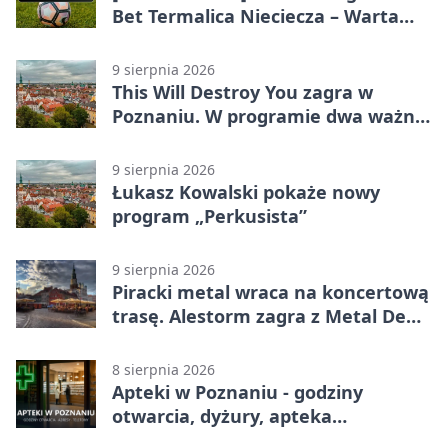
Bet Termalica Nieciecza – Warta
Poznań 1:2. Poznaniacy wywożą
komplet punktów
9 sierpnia 2026
This Will Destroy You zagra w
Poznaniu. W programie dwa ważne
albumy
9 sierpnia 2026
Łukasz Kowalski pokaże nowy
program „Perkusista”
9 sierpnia 2026
Piracki metal wraca na koncertową
trasę. Alestorm zagra z Metal De
Facto
8 sierpnia 2026
Apteki w Poznaniu - godziny
otwarcia, dyżury, apteka
całodobowa