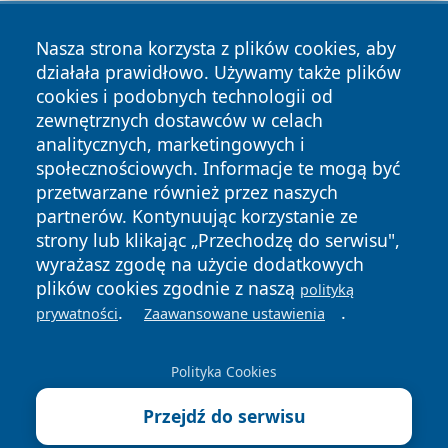
Nasza strona korzysta z plików cookies, aby
działała prawidłowo. Używamy także plików
cookies i podobnych technologii od
zewnętrznych dostawców w celach
Copyright © 2026 faktypoznan.pl Wszystkie prawa
analitycznych, marketingowych i
zastrzeżone.
społecznościowych. Informacje te mogą być
przetwarzane również przez naszych
partnerów. Kontynuując korzystanie ze
Polityka
Polityka
News
Autorzy
strony lub klikając „Przechodzę do serwisu",
Prywatności
Cookies
wyrażasz zgodę na użycie dodatkowych
plików cookies zgodnie z naszą
polityką
.
.
prywatności
Zaawansowane ustawienia
Polityka Cookies
Przejdź do serwisu