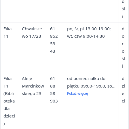
o
śl
i
Filia
Chwalisze
61
pn, śr, pt 13:00-19:00;
d
11
wo 17/23
852
wt, czw 9:00-14:30
o
53
r
43
o
śl
i
Filia
Aleje
61
od poniedziałku do
d
11
Marcinkow
88
piątku 09:00-19:00, sob
zi
(Bibli
skiego 23
58
10:00-17:00 (soboty
e
Pokaż więcej
oteka
903
lipca i sierpnia —
ci
dla
nieczynne)
dzieci
)