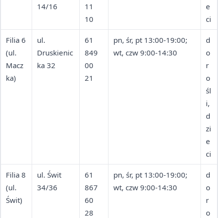
14/16
11
e
10
ci
Filia 6
ul.
61
pn, śr, pt 13:00-19:00;
d
(ul.
Druskienic
849
wt, czw 9:00-14:30
o
Macz
ka 32
00
r
ka)
21
o
śl
i,
d
zi
e
ci
Filia 8
ul. Świt
61
pn, śr, pt 13:00-19:00;
d
(ul.
34/36
867
wt, czw 9:00-14:30
o
Świt)
60
r
28
o