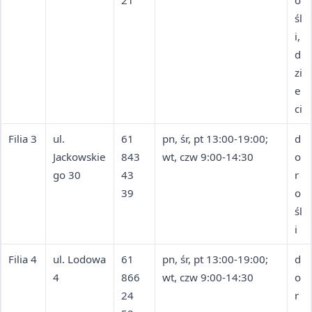
21
o
śl
i,
d
zi
e
ci
Filia 3
ul.
61
pn, śr, pt 13:00-19:00;
d
Jackowskie
843
wt, czw 9:00-14:30
o
go 30
43
r
39
o
śl
i
Filia 4
ul. Lodowa
61
pn, śr, pt 13:00-19:00;
d
4
866
wt, czw 9:00-14:30
o
24
r