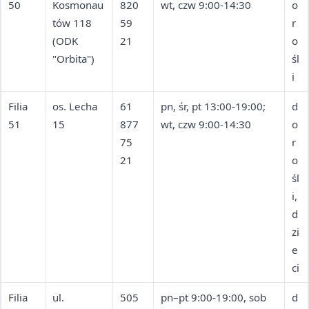
50
Kosmonau
820
wt, czw 9:00-14:30
o
tów 118
59
r
(ODK
21
o
"Orbita")
śl
i
Filia
os. Lecha
61
pn, śr, pt 13:00-19:00;
d
51
15
877
wt, czw 9:00-14:30
o
75
r
21
o
śl
i,
d
zi
e
ci
Filia
ul.
505
pn–pt 9:00-19:00, sob
d