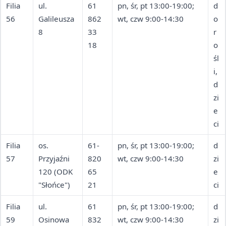
Filia
ul.
61
pn, śr, pt 13:00-19:00;
d
56
Galileusza
862
wt, czw 9:00-14:30
o
8
33
r
18
o
śl
i,
d
zi
e
ci
Filia
os.
61-
pn, śr, pt 13:00-19:00;
d
57
Przyjaźni
820
wt, czw 9:00-14:30
zi
120 (ODK
65
e
"Słońce")
21
ci
Filia
ul.
61
pn, śr, pt 13:00-19:00;
d
59
Osinowa
832
wt, czw 9:00-14:30
zi