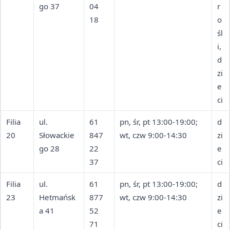
go 37
04
r
18
o
śl
i,
d
zi
e
ci
Filia
ul.
61
pn, śr, pt 13:00-19:00;
d
20
Słowackie
847
wt, czw 9:00-14:30
zi
go 28
22
e
37
ci
Filia
ul.
61
pn, śr, pt 13:00-19:00;
d
23
Hetmańsk
877
wt, czw 9:00-14:30
zi
a 41
52
e
71
ci