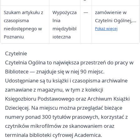
Szukam artykułu z
Wypożycza
—
zamówienie w
czasopisma
lnia
Czytelni Ogólnej,
niedostępnego w
międzybibl
materiały do
Pokaż więcej
Poznaniu
ioteczna
użytku na miejscu
Czytelnie
Czytelnia Ogólna to największa przestrzeń do pracy w
Bibliotece — znajduje się w niej 90 miejsc.
Udostępniane są tu książki i czasopisma archiwalne
zamawiane z magazynu, w tym z kolekcji
Księgozbioru Podstawowego oraz Archiwum Książki
Dziecięcej. Na miejscu można przeglądać bieżące
numery ponad 300 tytułów prasowych, korzystać z
czytników mikrofilmów ze skanowaniem oraz
terminala biblioteki cyfrowej Academica.