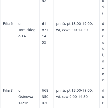
52
o
śl
i
Filia 6
ul.
61
pn, śr, pt 13:00-19:00;
d
Tomickieg
877
wt, czw 9:00-14:30
o
o 14
14
r
55
o
śl
i,
d
zi
e
ci
Filia 8
ul.
668
pn, śr, pt 13:00-19:00;
d
Osinowa
350
wt, czw 9:00-14:30
o
14/16
420
r