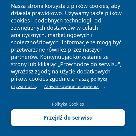
Nasza strona korzysta z plików cookies, aby
osób z niepełnosprawnościami:
działała prawidłowo. Używamy także plików
cookies i podobnych technologii od
O
Udogodnie
Lokaliz
Uwagi
zewnętrznych dostawców w celach
b
nie
acja
analitycznych, marketingowych i
ie
społecznościowych. Informacje te mogą być
k
przetwarzane również przez naszych
t
partnerów. Kontynuując korzystanie ze
strony lub klikając „Przechodzę do serwisu",
G
wejście bez
od Pl.
miejsce parkingowe dla osób
wyrażasz zgodę na użycie dodatkowych
m
progu,
Wolnoś
z niepełnosprawnościami
plików cookies zgodnie z naszą
polityką
a
winda z
ci
przed wejściem od Al.
Pokaż więcej
Pokaż więcej
.
.
prywatności
Zaawansowane ustawienia
c
systemem
(brama
Marcinkowskiego; system
h
głośnomów
z kratą)
TOTUPOINT przy wejściu od
Polityka Cookies
gł
iącym i
oraz od
pl. Wolności oraz nad Salą nr
ó
napisami
ul.
1
Przejdź do serwisu
w
Braille'a
Zamko
n
wej