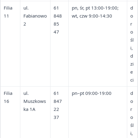
Filia
ul.
61
pn, śr, pt 13:00-19:00;
d
11
Fabianowo
848
wt, czw 9:00-14:30
o
2
85
r
47
o
śl
i,
d
zi
e
ci
Filia
ul.
61
pn–pt 09:00-19:00
d
16
Muszkows
847
o
ka 1A
22
r
37
o
śl
i,