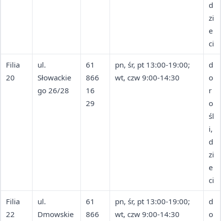
d
zi
e
ci
Filia
ul.
61
pn, śr, pt 13:00-19:00;
d
20
Słowackie
866
wt, czw 9:00-14:30
o
go 26/28
16
r
29
o
śl
i,
d
zi
e
ci
Filia
ul.
61
pn, śr, pt 13:00-19:00;
d
22
Dmowskie
866
wt, czw 9:00-14:30
o