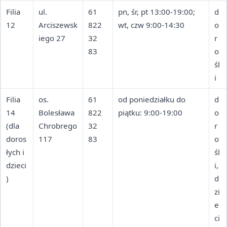
Filia
ul.
61
pn, śr, pt 13:00-19:00;
d
12
Arciszewsk
822
wt, czw 9:00-14:30
o
iego 27
32
r
83
o
śl
i
Filia
os.
61
od poniedziałku do
d
14
Bolesława
822
piątku: 9:00-19:00
o
(dla
Chrobrego
32
r
doros
117
83
o
łych i
śl
dzieci
i,
)
d
zi
e
ci