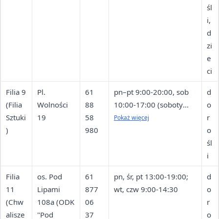
śl
i,
d
zi
e
ci
Filia 9
Pl.
61
pn–pt 9:00-20:00, sob
d
(Filia
Wolności
88
10:00-17:00 (soboty
o
Sztuki
19
58
lipca i sierpnia —
r
Pokaż więcej
)
980
nieczynne)
o
śl
i
Filia
os. Pod
61
pn, śr, pt 13:00-19:00;
d
11
Lipami
877
wt, czw 9:00-14:30
o
(Chw
108a (ODK
06
r
alisze
"Pod
37
o