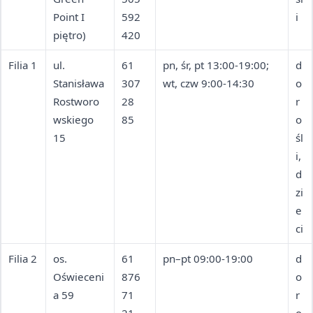
Point I
592
i
piętro)
420
Filia 1
ul.
61
pn, śr, pt 13:00-19:00;
d
Stanisława
307
wt, czw 9:00-14:30
o
Rostworo
28
r
wskiego
85
o
15
śl
i,
d
zi
e
ci
Filia 2
os.
61
pn–pt 09:00-19:00
d
Oświeceni
876
o
a 59
71
r