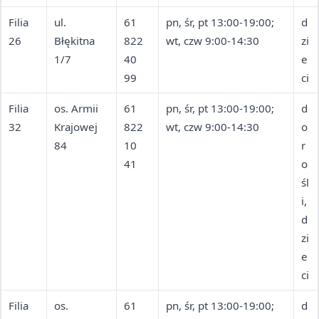
Filia
ul.
61
pn, śr, pt 13:00-19:00;
d
26
Błękitna
822
wt, czw 9:00-14:30
zi
1/7
40
e
99
ci
Filia
os. Armii
61
pn, śr, pt 13:00-19:00;
d
32
Krajowej
822
wt, czw 9:00-14:30
o
84
10
r
41
o
śl
i,
d
zi
e
ci
Filia
os.
61
pn, śr, pt 13:00-19:00;
d