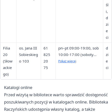
śl
i,
d
zi
e
ci
Filia
os. Jana III
61
pn–pt 09:00-19:00, sob
d
20
Sobieskieg
825
10:00-17:00 (soboty
zi
(Słow
o 103
20
lipca i sierpnia —
e
Pokaż więcej
ackie
75
nieczynne)
ci
go)
Katalogi online
Przed wizytą w bibliotece warto sprawdzić dostępność
poszukiwanych pozycji w katalogach online. Biblioteka
Raczyńskich udostępnia własny katalog, a także