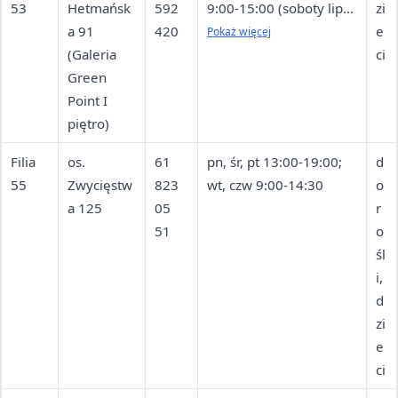
53
Hetmańsk
592
9:00-15:00 (soboty lipca
zi
a 91
420
i sierpnia — nieczynne)
e
Pokaż więcej
(Galeria
ci
Green
Point I
piętro)
Filia
os.
61
pn, śr, pt 13:00-19:00;
d
55
Zwycięstw
823
wt, czw 9:00-14:30
o
a 125
05
r
51
o
śl
i,
d
zi
e
ci