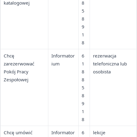
katalogowej
8
5
8
9
1
8
Chcę
Informator
6
rezerwacja
zarezerwować
ium
1
telefoniczna lub
Pokój Pracy
8
osobista
Zespołowej
8
5
8
9
1
8
Chcę umówić
Informator
6
lekcje