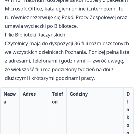
Microsoft Office, katalogiem online i Internetem. To
tu również rezerwuje się Pokój Pracy Zespołowej oraz
umawia wycieczki po Bibliotece.
Filie Biblioteki Raczyńskich
Czytelnicy mają do dyspozycji 36 filii rozmieszczonych
we wszystkich dzielnicach Poznania. Poniżej pełna lista
z adresami, telefonami i godzinami — zwróć uwagę,
że większość filii ma podzielony tydzień na dni z
dłuższymi i krótszymi godzinami pracy.
Nazw
Adres
Telef
Godziny
D
a
on
l
a
k
o
g