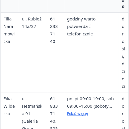
o
Filia
ul. Rubież
61
godziny warto
d
Nara
14a/37
833
potwierdzić
o
mowi
71
telefonicznie
r
cka
40
o
śl
i,
d
zi
e
ci
Filia
ul.
61
pn–pt 09:00-19:00, sob
d
Wilde
Hetmańsk
833
09:00–15:00 (soboty
o
cka
a 91
71
lipca i sierpnia —
r
Pokaż więcej
(Galeria
40,
nieczynne)
o
Green
505
śl