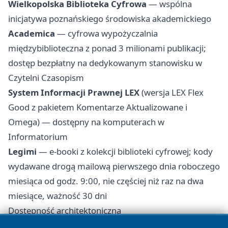
Wielkopolska Biblioteka Cyfrowa
— wspólna
inicjatywa poznańskiego środowiska akademickiego
Academica
— cyfrowa wypożyczalnia
międzybiblioteczna z ponad 3 milionami publikacji;
dostęp bezpłatny na dedykowanym stanowisku w
Czytelni Czasopism
System Informacji Prawnej LEX
(wersja LEX Flex
Good z pakietem Komentarze Aktualizowane i
Omega) — dostępny na komputerach w
Informatorium
Legimi
— e-booki z kolekcji biblioteki cyfrowej; kody
wydawane drogą mailową pierwszego dnia roboczego
miesiąca od godz. 9:00, nie częściej niż raz na dwa
miesiące, ważność 30 dni
Dostępność architektoniczna
Gmach główny i wiele filii przystosowano do potrzeb