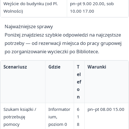
Wejście do budynku (od Pl.
pn–pt 9.00 20.00, sob
Wolności)
10.00 17.00
Najważniejsze sprawy
Poniżej znajdziesz szybkie odpowiedzi na najczęstsze
potrzeby — od rezerwacji miejsca do pracy grupowej
po zorganizowanie wycieczki po Bibliotece.
Scenariusz
Gdzie
T
Warunki
el
ef
o
n
Szukam książki /
Informator
6
pn–pt 08.00 15.00
potrzebuję
ium,
1
pomocy
poziom 0
8