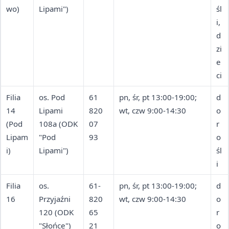
wo)
Lipami")
śl
i,
d
zi
e
ci
Filia
os. Pod
61
pn, śr, pt 13:00-19:00;
d
14
Lipami
820
wt, czw 9:00-14:30
o
(Pod
108a (ODK
07
r
Lipam
"Pod
93
o
i)
Lipami")
śl
i
Filia
os.
61-
pn, śr, pt 13:00-19:00;
d
16
Przyjaźni
820
wt, czw 9:00-14:30
o
120 (ODK
65
r
"Słońce")
21
o