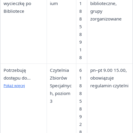
wycieczkę po
ium
1
biblioteczne,
Bibliotece
8
grupy
8
zorganizowane
5
8
9
1
8
Potrzebuję
Czytelnia
6
pn–pt 9.00 15.00,
dostępu do
Zbiorów
1
obowiązuje
zbiorów
Specjalnyc
8
regulamin czytelni
Pokaż więcej
specjalnych
h, poziom
8
(rękopisy, stare
3
5
druki)
8
9
2
8