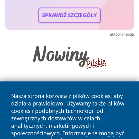
SPRAWDŹ SZCZEGÓŁY
autopromocja
Nasza strona korzysta z plików cookies, aby
działała prawidłowo. Używamy także plików
cookies i podobnych technologii od
zewnętrznych dostawców w celach
Copyright © 2026 faktypoznan.pl Wszystkie prawa
analitycznych, marketingowych i
zastrzeżone.
społecznościowych. Informacje te mogą być