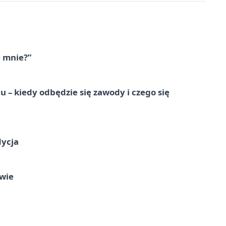
e mnie?”
 – kiedy odbędzie się zawody i czego się
dycja
owie