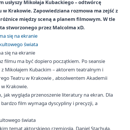
m usłyszy Mikołaja Kubackiego – odtwórcę
ru w Krakowie. Zapowiedziana rozmowa ma zejść z
 różnice między sceną a planem filmowym. W tle
iata stworzonego przez Malcolma xD.
ma się na ekranie
 kultowego świata
a się na ekranie
az filmu ma być dopiero początkiem. Po seansie
 z Mikołajem Kubackim – aktorem teatralnym i
rego Teatru w
Krakowie
, absolwentem Akademii
o w Krakowie.
, jak wygląda przenoszenie literatury na ekran. Dla
 bardzo film wymaga dyscypliny i precyzji, a
kultowego świata
m temat aktorskiego rzemiosła. Daniel Stachuła,