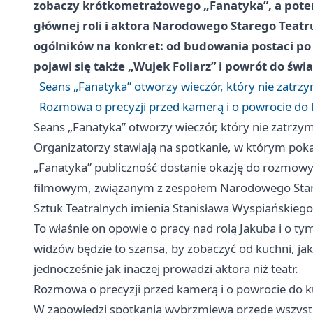
zobaczy krótkometrażowego „Fanatyka”, a pote
głównej roli i aktora Narodowego Starego Teat
ogólników na konkret: od budowania postaci po
pojawi się także „Wujek Foliarz” i powrót do św
Seans „Fanatyka” otworzy wieczór, który nie zatrzy
Rozmowa o precyzji przed kamerą i o powrocie do
Seans „Fanatyka” otworzy wieczór, który nie zatrzym
Organizatorzy stawiają na spotkanie, w którym pok
„Fanatyka” publiczność dostanie okazję do rozmowy
filmowym, związanym z zespołem Narodowego Sta
Sztuk Teatralnych imienia Stanisława Wyspiańskieg
To właśnie on opowie o pracy nad rolą Jakuba i o tym
widzów będzie to szansa, by zobaczyć od kuchni, jak
jednocześnie jak inaczej prowadzi aktora niż teatr.
Rozmowa o precyzji przed kamerą i o powrocie do 
W zapowiedzi spotkania wybrzmiewa przede wszystki