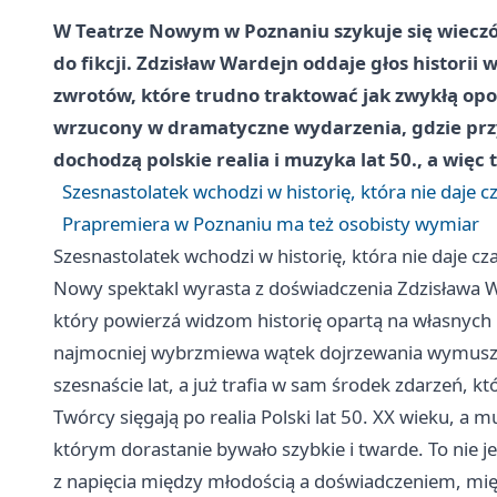
W Teatrze Nowym w Poznaniu szykuje się wieczór
do fikcji. Zdzisław Wardejn oddaje głos historii 
zwrotów, które trudno traktować jak zwykłą opow
wrzucony w dramatyczne wydarzenia, gdzie przy
dochodzą polskie realia i muzyka lat 50., a więc 
Szesnastolatek wchodzi w historię, która nie daje c
Prapremiera w Poznaniu ma też osobisty wymiar
Szesnastolatek wchodzi w historię, która nie daje cz
Nowy spektakl wyrasta z doświadczenia Zdzisława W
który powierzá widzom historię opartą na własnych 
najmocniej wybrzmiewa wątek dojrzewania wymuszon
szesnaście lat, a już trafia w sam środek zdarzeń, kt
Twórcy sięgają po realia Polski lat 50. XX wieku, a
którym dorastanie bywało szybkie i twarde. To nie je
z napięcia między młodością a doświadczeniem, międ