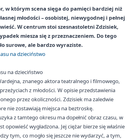
, w którym scena sięga do pamięci bardziej niż
własnej młodości – osobistej, niewygodnej i pełnej
ieść. W centrum stoi szesnastoletni Zdzisiek,
padek miesza się z przeznaczeniem. Do tego
tło surowe, ale bardzo wyraziste.
zasu na dzieciństwo
asu na dzieciństwo
ardejna, znanego aktora teatralnego i filmowego,
przeżyciach z młodości. W opisie przedstawienia
ego przez okoliczności. Zdzisiek ma zaledwie
óre nie zostawiają miejsca na beztroskę.
 muzyka z tamtego okresu ma dopełnić obraz czasu, w
st opowieść wygładzona. Jej ciężar bierze się właśnie
zy tym, co mogło się jeszcze nie wydarzyć, a tym,