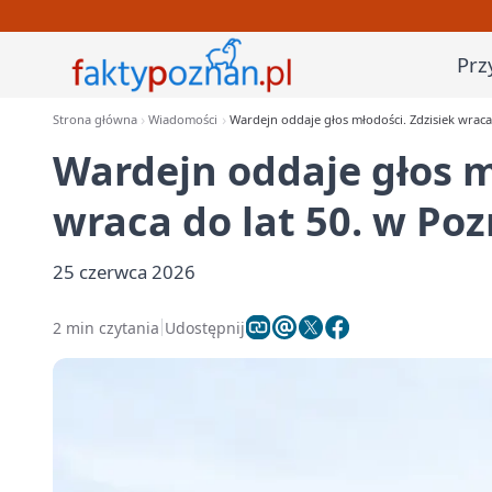
Prz
Strona główna
Wiadomości
Wardejn oddaje głos młodości. Zdzisiek wraca
Wardejn oddaje głos m
wraca do lat 50. w Po
25 czerwca 2026
2 min czytania
Udostępnij