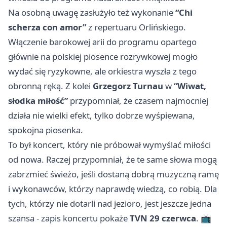
Na osobną uwagę zasłużyło też wykonanie
“Chi
scherza con amor”
z repertuaru Orlińskiego.
Włączenie barokowej arii do programu opartego
głównie na polskiej piosence rozrywkowej mogło
wydać się ryzykowne, ale orkiestra wyszła z tego
obronną ręką. Z kolei
Grzegorz Turnau
w
“Wiwat,
słodka miłość”
przypomniał, że czasem najmocniej
działa nie wielki efekt, tylko dobrze wyśpiewana,
spokojna piosenka.
To był koncert, który nie próbował wymyślać miłości
od nowa. Raczej przypomniał, że te same słowa mogą
zabrzmieć świeżo, jeśli dostaną dobrą muzyczną ramę
i wykonawców, którzy naprawdę wiedzą, co robią. Dla
tych, którzy nie dotarli nad jezioro, jest jeszcze jedna
szansa - zapis koncertu pokaże
TVN 29 czerwca
. 📺