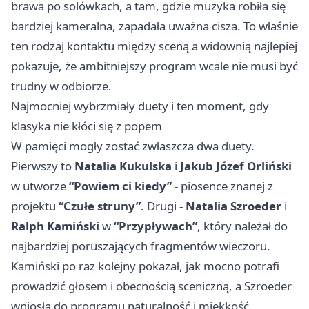
brawa po solówkach, a tam, gdzie muzyka robiła się
bardziej kameralna, zapadała uważna cisza. To właśnie
ten rodzaj kontaktu między sceną a widownią najlepiej
pokazuje, że ambitniejszy program wcale nie musi być
trudny w odbiorze.
Najmocniej wybrzmiały duety i ten moment, gdy
klasyka nie kłóci się z popem
W pamięci mogły zostać zwłaszcza dwa duety.
Pierwszy to
Natalia Kukulska
i
Jakub Józef Orliński
w utworze
“Powiem ci kiedy”
- piosence znanej z
projektu
“Czułe struny”
. Drugi -
Natalia Szroeder
i
Ralph Kamiński
w
“Przypływach”
, który należał do
najbardziej poruszających fragmentów wieczoru.
Kamiński po raz kolejny pokazał, jak mocno potrafi
prowadzić głosem i obecnością sceniczną, a Szroeder
wniosła do programu naturalność i miękkość.