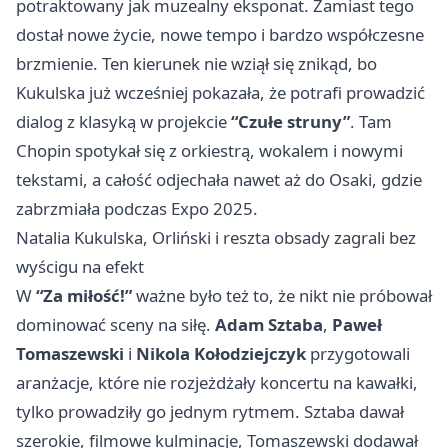
potraktowany jak muzealny eksponat. Zamiast tego
dostał nowe życie, nowe tempo i bardzo współczesne
brzmienie. Ten kierunek nie wziął się znikąd, bo
Kukulska już wcześniej pokazała, że potrafi prowadzić
dialog z klasyką w projekcie
“Czułe struny”
. Tam
Chopin spotykał się z orkiestrą, wokalem i nowymi
tekstami, a całość odjechała nawet aż do Osaki, gdzie
zabrzmiała podczas Expo 2025.
Natalia Kukulska, Orliński i reszta obsady zagrali bez
wyścigu na efekt
W
“Za miłość!”
ważne było też to, że nikt nie próbował
dominować sceny na siłę.
Adam Sztaba
,
Paweł
Tomaszewski
i
Nikola Kołodziejczyk
przygotowali
aranżacje, które nie rozjeżdżały koncertu na kawałki,
tylko prowadziły go jednym rytmem. Sztaba dawał
szerokie, filmowe kulminacje, Tomaszewski dodawał