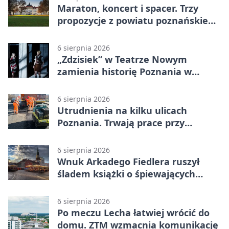
Maraton, koncert i spacer. Trzy
propozycje z powiatu poznańskiego
w Radiu Poznań
6 sierpnia 2026
„Zdzisiek” w Teatrze Nowym
zamienia historię Poznania w
łobuzerską balladę
6 sierpnia 2026
Utrudnienia na kilku ulicach
Poznania. Trwają prace przy
nawierzchni
6 sierpnia 2026
Wnuk Arkadego Fiedlera ruszył
śladem książki o śpiewających
rybach
6 sierpnia 2026
Po meczu Lecha łatwiej wrócić do
domu. ZTM wzmacnia komunikację