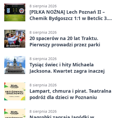
8 sierpnia 2026
[PIŁKA NOŻNA] Lech Poznań II –
Chemik Bydgoszcz 1:1 w Betclic 3.
Lidze Grupa 2 (Grupa II). Remis we
Wronkach
8 sierpnia 2026
20 spacerów na 20 lat Traktu.
Pierwszy prowadzi przez parki
8 sierpnia 2026
Tysiąc świec i hity Michaela
Jacksona. Kwartet zagra inaczej
8 sierpnia 2026
Lampart, chmura i pirat. Teatralna
podróż dla dzieci w Poznaniu
8 sierpnia 2026
Nagrobki zagrają Jagódki w