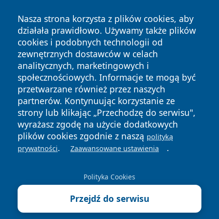
Nasza strona korzysta z plików cookies, aby
działała prawidłowo. Używamy także plików
cookies i podobnych technologii od
zewnętrznych dostawców w celach
analitycznych, marketingowych i
Copyright © 2026 faktypoznan.pl Wszystkie prawa
społecznościowych. Informacje te mogą być
zastrzeżone.
przetwarzane również przez naszych
partnerów. Kontynuując korzystanie ze
strony lub klikając „Przechodzę do serwisu",
Polityka
Polityka
News
Autorzy
wyrażasz zgodę na użycie dodatkowych
Prywatności
Cookies
plików cookies zgodnie z naszą
polityką
.
.
prywatności
Zaawansowane ustawienia
Polityka Cookies
Przejdź do serwisu