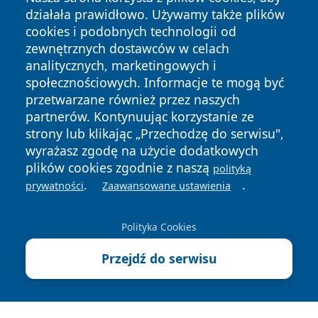
działała prawidłowo. Używamy także plików
cookies i podobnych technologii od
zewnętrznych dostawców w celach
analitycznych, marketingowych i
społecznościowych. Informacje te mogą być
Copyright © 2026 faktypoznan.pl Wszystkie prawa
zastrzeżone.
przetwarzane również przez naszych
partnerów. Kontynuując korzystanie ze
strony lub klikając „Przechodzę do serwisu",
Polityka
Polityka
wyrażasz zgodę na użycie dodatkowych
News
Autorzy
Prywatności
Cookies
plików cookies zgodnie z naszą
polityką
.
.
prywatności
Zaawansowane ustawienia
Polityka Cookies
Przejdź do serwisu