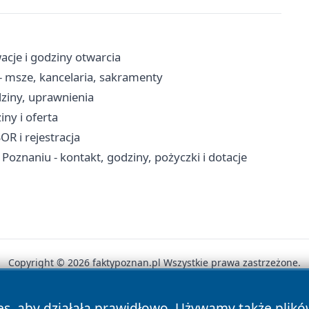
acje i godziny otwarcia
 - msze, kancelaria, sakramenty
ziny, uprawnienia
ny i oferta
OR i rejestracja
oznaniu - kontakt, godziny, pożyczki i dotacje
Copyright © 2026 faktypoznan.pl Wszystkie prawa zastrzeżone.
es, aby działała prawidłowo. Używamy także plik