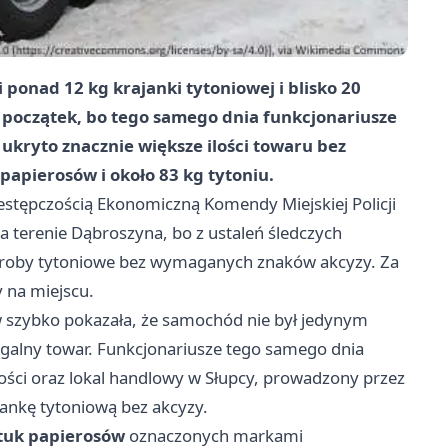
i ponad 12 kg krajanki tytoniowej i blisko 20
o początek, bo tego samego dnia funkcjonariusze
 ukryto znacznie większe ilości towaru bez
papierosów i około 83 kg tytoniu.
rzestępczością Ekonomiczną Komendy Miejskiej Policji
a terenie Dąbroszyna, bo z ustaleń śledczych
yroby tytoniowe bez wymaganych znaków akcyzy. Za
y na miejscu.
w szybko pokazała, że samochód nie był jedynym
alny towar. Funkcjonariusze tego samego dnia
ości oraz lokal handlowy w Słupcy, prowadzony przez
jankę tytoniową bez akcyzy.
ztuk papierosów
oznaczonych markami