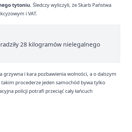
nego tytoniu
. Śledczy wyliczyli, że Skarb Państwa
akcyzowym i VAT.
radziły 28 kilogramów nielegalnego
oka grzywna i kara pozbawienia wolności, a o dalszym
zy takim procederze jeden samochód bywa tylko
yjna policji potrafi przeciąć cały łańcuch