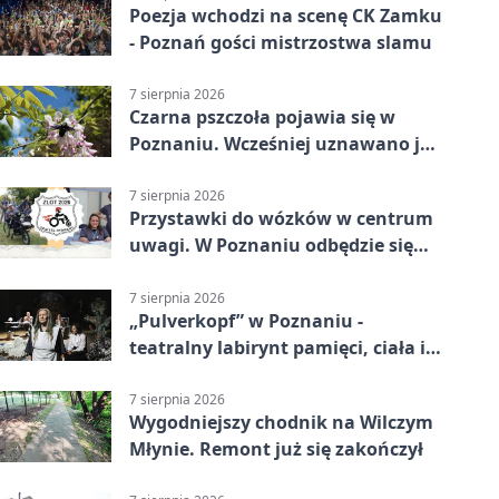
Poezja wchodzi na scenę CK Zamku
- Poznań gości mistrzostwa slamu
7 sierpnia 2026
Czarna pszczoła pojawia się w
Poznaniu. Wcześniej uznawano ją
za wymarłą
7 sierpnia 2026
Przystawki do wózków w centrum
uwagi. W Poznaniu odbędzie się
ogólnopolski zlot
7 sierpnia 2026
„Pulverkopf” w Poznaniu -
teatralny labirynt pamięci, ciała i
historii
7 sierpnia 2026
Wygodniejszy chodnik na Wilczym
Młynie. Remont już się zakończył