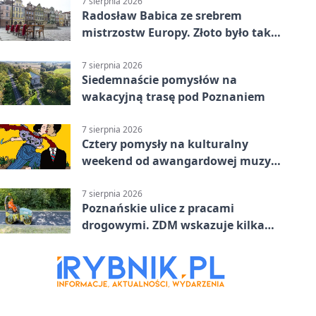
7 sierpnia 2026
Radosław Babica ze srebrem
mistrzostw Europy. Złoto było tak
blisko
7 sierpnia 2026
Siedemnaście pomysłów na
wakacyjną trasę pod Poznaniem
7 sierpnia 2026
Cztery pomysły na kulturalny
weekend od awangardowej muzyki
po grę DNUP
7 sierpnia 2026
Poznańskie ulice z pracami
drogowymi. ZDM wskazuje kilka
miejsc