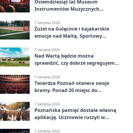
Osiemdziesiąt lat Muzeum
Instrumentów Muzycznych
zabrzmi w Poznaniu
7 sierpnia 2026
Żużel na Golęcinie i kajakarskie
emocje nad Maltą. Sportowy
weekend w Poznaniu
7 sierpnia 2026
Nad Wartą będzie można
sprawdzić, czy dobrze segregujemy
odpady
7 sierpnia 2026
Twierdza Poznań otwiera swoje
bramy. Ponad 20 miejsc do
odkrycia
7 sierpnia 2026
Poznańska pamięć dostała własną
aplikację. Uczniowie ruszyli w
teren
7 sierpnia 2026