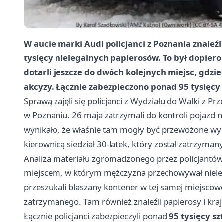
W aucie marki Audi policjanci z Poznania znaleźl
tysięcy nielegalnych papierosów. To był dopier
dotarli jeszcze do dwóch kolejnych miejsc, gdzie
akcyzy. Łącznie zabezpieczono ponad 95 tysięcy 
Sprawą zajęli się policjanci z Wydziału do Walki z P
w Poznaniu. 26 maja zatrzymali do kontroli pojazd n
wynikało, że właśnie tam mogły być przewożone w
kierownicą siedział 30-latek, który został zatrzyman
Analiza materiału zgromadzonego przez policjantó
miejscem, w którym mężczyzna przechowywał nieleg
przeszukali blaszany kontener w tej samej miejscow
zatrzymanego. Tam również znaleźli papierosy i kra
Łącznie policjanci zabezpieczyli ponad
95 tysięcy s