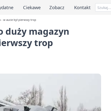
ydatne
Ciekawe
Zobacz
Kontakt
- w aucie był pierwszy trop
o duży magazyn
pierwszy trop