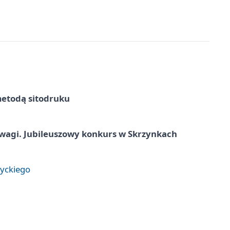
metodą sitodruku
agi. Jubileuszowy konkurs w Skrzynkach
tyckiego