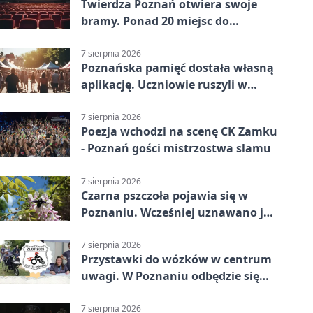
Twierdza Poznań otwiera swoje
bramy. Ponad 20 miejsc do
odkrycia
7 sierpnia 2026
Poznańska pamięć dostała własną
aplikację. Uczniowie ruszyli w
teren
7 sierpnia 2026
Poezja wchodzi na scenę CK Zamku
- Poznań gości mistrzostwa slamu
7 sierpnia 2026
Czarna pszczoła pojawia się w
Poznaniu. Wcześniej uznawano ją
za wymarłą
7 sierpnia 2026
Przystawki do wózków w centrum
uwagi. W Poznaniu odbędzie się
ogólnopolski zlot
7 sierpnia 2026