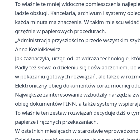
To właśnie te mniej widoczne pomieszczenia najlepie
ladzie obsługi. Kancelaria, archiwum i systemy ob
każda minuta ma znaczenie. W takim miejscu widać 
grzęźnie w papierowych procedurach.
„Administracja przyszłości to przede wszystkim szyb
Anna Koziołkiewicz.
Jak zaznaczyła, urząd od lat wdraża technologie, k
Padły też słowa o dzieleniu się doświadczeniem, bo w
w pokazaniu gotowych rozwiązań, ale także w rozmo
Elektroniczny obieg dokumentów coraz mocniej odc
Największe zainteresowanie wzbudziły narzędzia zwią
obieg dokumentów FINN, a także systemy wspierając
To właśnie ten zestaw rozwiązań decyduje dziś o tym
papierze i ręcznych przekazaniach.
W ostatnich miesiącach w starostwie wprowadzono ta
Dzięki temu część pracy wykonuje się szybciej, bar