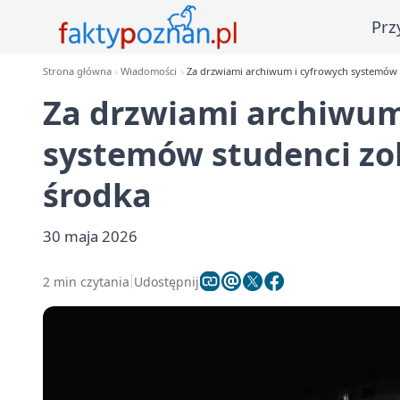
Prz
Strona główna
Wiadomości
Za drzwiami archiwum i cyfrowych systemów s
Za drzwiami archiwum
systemów studenci zob
środka
30 maja 2026
2 min czytania
Udostępnij