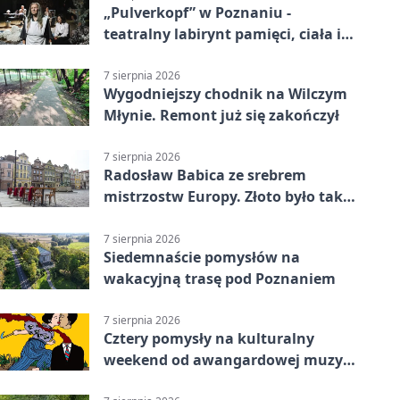
„Pulverkopf” w Poznaniu -
teatralny labirynt pamięci, ciała i
historii
7 sierpnia 2026
Wygodniejszy chodnik na Wilczym
Młynie. Remont już się zakończył
7 sierpnia 2026
Radosław Babica ze srebrem
mistrzostw Europy. Złoto było tak
blisko
7 sierpnia 2026
Siedemnaście pomysłów na
wakacyjną trasę pod Poznaniem
7 sierpnia 2026
Cztery pomysły na kulturalny
weekend od awangardowej muzyki
po grę DNUP