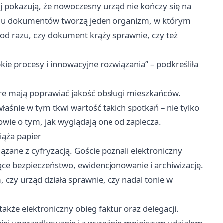
j pokazują, że nowoczesny urząd nie kończy się na
iegu dokumentów tworzą jeden organizm, w którym
od razu, czy dokument krąży sprawnie, czy też
kie procesy i innowacyjne rozwiązania” – podkreśliła
tóre mają poprawiać jakość obsługi mieszkańców.
łaśnie w tym tkwi wartość takich spotkań – nie tylko
wie o tym, jak wyglądają one od zaplecza.
iąża papier
zane z cyfryzacją. Goście poznali elektroniczny
e bezpieczeństwo, ewidencjonowanie i archiwizację.
, czy urząd działa sprawnie, czy nadal tonie w
kże elektroniczny obieg faktur oraz delegacji.
dziej uporządkowanie i z wyraźnie mniejszym udziałem