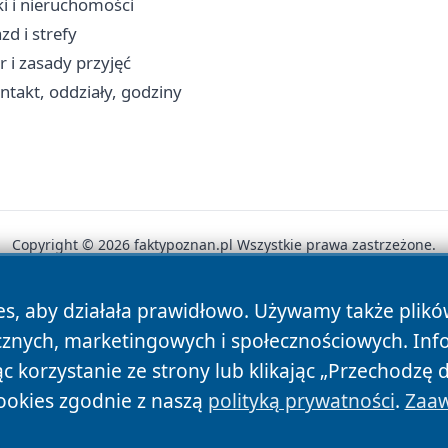
ki i nieruchomości
zd i strefy
 i zasady przyjęć
takt, oddziały, godziny
Copyright © 2026 faktypoznan.pl Wszystkie prawa zastrzeżone.
es, aby działała prawidłowo. Używamy także plik
News
Autorzy
Polityka Prywatności
Polityka Cookie
cznych, marketingowych i społecznościowych. Inf
 korzystanie ze strony lub klikając „Przechodzę 
ookies zgodnie z naszą
polityką prywatności
.
Zaaw