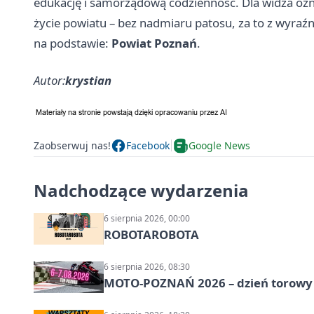
edukację i samorządową codzienność. Dla widza ozna
życie powiatu – bez nadmiaru patosu, za to z wyr
na podstawie:
Powiat Poznań
.
Autor:
krystian
Zaobserwuj nas!
Facebook
Google News
Nadchodzące wydarzenia
6 sierpnia 2026, 00:00
ROBOTAROBOTA
6 sierpnia 2026, 08:30
MOTO-POZNAŃ 2026 – dzień torowy i