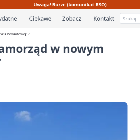
Uwaga! Burze (komunikat RSO)
ydatne
Ciekawe
Zobacz
Kontakt
inku Powiatowej17
 samorząd w nowym
7