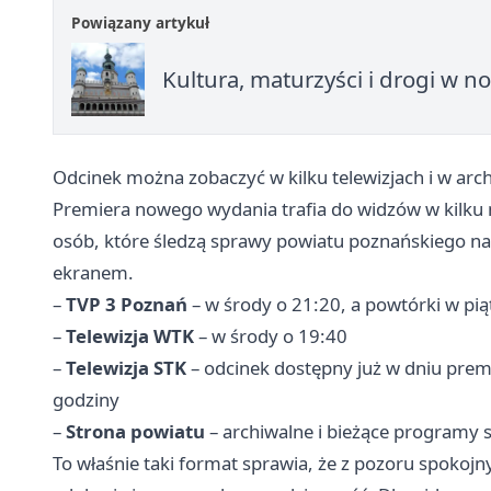
Powiązany artykuł
Kultura, maturzyści i drogi w
Odcinek można zobaczyć w kilku telewizjach i w ar
Premiera nowego wydania trafia do widzów w kilku 
osób, które śledzą sprawy powiatu poznańskiego na
ekranem.
–
TVP 3 Poznań
– w środy o 21:20, a powtórki w pią
–
Telewizja WTK
– w środy o 19:40
–
Telewizja STK
– odcinek dostępny już w dniu premi
godziny
–
Strona powiatu
– archiwalne i bieżące programy s
To właśnie taki format sprawia, że z pozoru spokoj