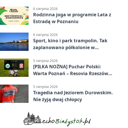
6 sierpnia 2026
Rodzinna joga w programie Lata z
Estradą w Poznaniu
6 sierpnia 2026
Sport, kino i park trampolin. Tak
zaplanowano półkolonie w
Poznaniu
5 sierpnia 2026
[PIŁKA NOŻNA] Puchar Polski:
Warta Poznań – Resovia Rzeszów
0:1. Niespodziewane odpadnięcie
gospodarzy
5 sierpnia 2026
Tragedia nad Jeziorem Durowskim.
Nie żyją dwaj chłopcy