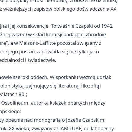
je dotykały sztuki i literatury, a obszerne dzienniki,
z ważniejszych zapisów polskiego doświadczenia XX
a i jej konsekwencje. To właśnie Czapski od 1942
źniej wszedł w skład komisji badającej zbrodnię
ę”, a w Maisons-Laffitte pozostał związany z
ne jego postaci zapowiada się nie tylko jako
dzialności i świadectwie.
zmowie szeroki oddech. W spotkaniu wezmą udział:
nistyką, zajmujący się literaturą, filozofią i
w latach 80.;
 Ossolineum, autorka książek opartych między
zapskiego;
jący obecnie nad monografią o Józefie Czapskim;
ztuki XX wieku, związany z UAM i UAP, od lat obecny