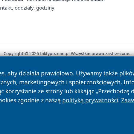
takt, oddziały, godziny
Copyright © 2026 faktypoznan.pl Wszystkie prawa zastrzeżone.
es, aby działała prawidłowo. Używamy także plik
News
Autorzy
Polityka Prywatności
Polityka Cookie
cznych, marketingowych i społecznościowych. Inf
 korzystanie ze strony lub klikając „Przechodzę 
ookies zgodnie z naszą
polityką prywatności
.
Zaaw