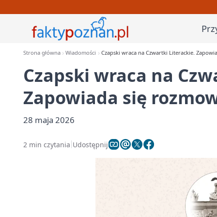
Prz
Strona główna
Wiadomości
Czapski wraca na Czwartki Literackie. Zapow
Czapski wraca na Czwa
Zapowiada się rozmow
28 maja 2026
2 min czytania
Udostępnij