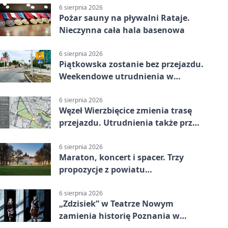
6 sierpnia 2026
Pożar sauny na pływalni Rataje.
Nieczynna cała hala basenowa
6 sierpnia 2026
Piątkowska zostanie bez przejazdu.
Weekendowe utrudnienia w
Poznaniu
6 sierpnia 2026
Węzeł Wierzbięcice zmienia trasę
przejazdu. Utrudnienia także przy
Ratajczaka
6 sierpnia 2026
Maraton, koncert i spacer. Trzy
propozycje z powiatu
poznańskiego w Radiu Poznań
6 sierpnia 2026
„Zdzisiek” w Teatrze Nowym
zamienia historię Poznania w
łobuzerską balladę