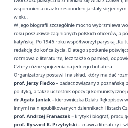
twórczość plastyczna zmieniała się wraz z czasem, ese
wspomnienia oraz korespondencja stały się jednym 
wieku.
W jego biografii szczególnie mocno wybrzmiewa wojn
roku poszukiwał zaginionych polskich oficerów, a pó
katyńską. Po 1946 roku współtworzył paryską „Kultur
redakcją do końca życia. Dlatego spotkanie poświęco
rozmowa o literaturze, lecz także o pamięci, odpowie
Cztery różne spojrzenia na jednego bohatera
Organizatorzy postawili na skład, który ma dać ro
prof. Jerzy Fiećko
– badacz związany z poznańską polo
polityką, a także uczestnik opozycji komunistycznej 
dr Agata Janiak
– kierowniczka Działu Rękopisów w
innymi na niepublikowanych dziennikach i listach C
prof. Andrzej Franaszek
– krytyk i biograf, pracu
prof. Ryszard K. Przybylski
– znawca literatury i s