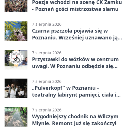
Poezja wchodzi na scenę CK Zamku
- Poznań gości mistrzostwa slamu
7 sierpnia 2026
Czarna pszczoła pojawia się w
Poznaniu. Wcześniej uznawano ją
za wymarłą
7 sierpnia 2026
Przystawki do wózków w centrum
uwagi. W Poznaniu odbędzie się
ogólnopolski zlot
7 sierpnia 2026
„Pulverkopf” w Poznaniu -
teatralny labirynt pamięci, ciała i
historii
7 sierpnia 2026
Wygodniejszy chodnik na Wilczym
Młynie. Remont już się zakończył