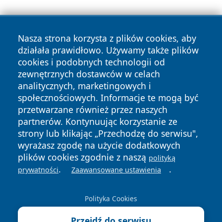
Nasza strona korzysta z plików cookies, aby
działała prawidłowo. Używamy także plików
cookies i podobnych technologii od
zewnętrznych dostawców w celach
Copyright © 2026 faktypoznan.pl Wszystkie prawa
analitycznych, marketingowych i
zastrzeżone.
społecznościowych. Informacje te mogą być
przetwarzane również przez naszych
partnerów. Kontynuując korzystanie ze
Polityka
Polityka
News
Autorzy
strony lub klikając „Przechodzę do serwisu",
Prywatności
Cookies
wyrażasz zgodę na użycie dodatkowych
plików cookies zgodnie z naszą
polityką
.
.
prywatności
Zaawansowane ustawienia
Polityka Cookies
Przejdź do serwisu