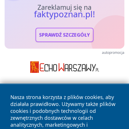
Zareklamuj się na
faktypoznan.pl!
SPRAWDŹ SZCZEGÓŁY
autopromocja
Nasza strona korzysta z plików cookies, aby
działała prawidłowo. Używamy także plików
cookies i podobnych technologii od
zewnętrznych dostawców w celach
Copyright © 2026 faktypoznan.pl Wszystkie prawa
analitycznych, marketingowych i
zastrzeżone.