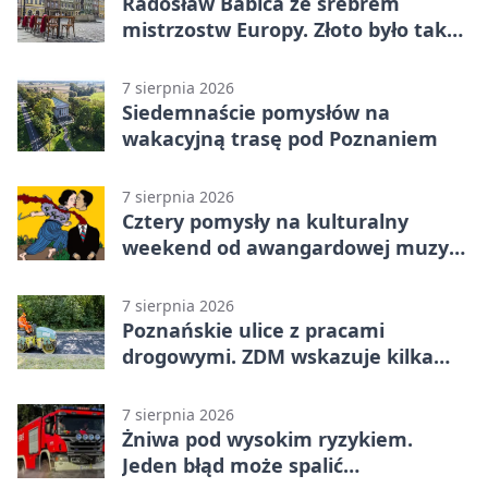
Radosław Babica ze srebrem
mistrzostw Europy. Złoto było tak
blisko
7 sierpnia 2026
Siedemnaście pomysłów na
wakacyjną trasę pod Poznaniem
7 sierpnia 2026
Cztery pomysły na kulturalny
weekend od awangardowej muzyki
po grę DNUP
7 sierpnia 2026
Poznańskie ulice z pracami
drogowymi. ZDM wskazuje kilka
miejsc
7 sierpnia 2026
Żniwa pod wysokim ryzykiem.
Jeden błąd może spalić