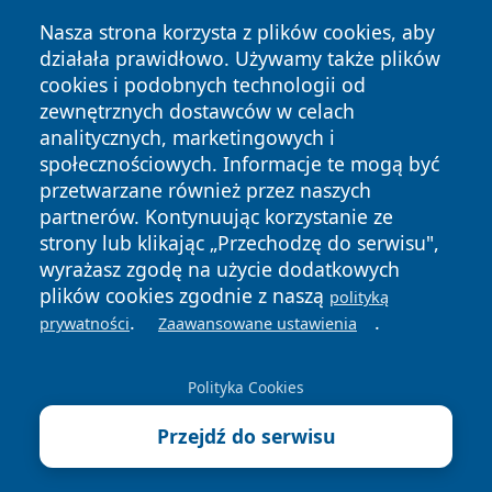
Nasza strona korzysta z plików cookies, aby
działała prawidłowo. Używamy także plików
cookies i podobnych technologii od
zewnętrznych dostawców w celach
Copyright © 2026 faktypoznan.pl Wszystkie prawa
analitycznych, marketingowych i
zastrzeżone.
społecznościowych. Informacje te mogą być
przetwarzane również przez naszych
partnerów. Kontynuując korzystanie ze
Polityka
Polityka
News
Autorzy
strony lub klikając „Przechodzę do serwisu",
Prywatności
Cookies
wyrażasz zgodę na użycie dodatkowych
plików cookies zgodnie z naszą
polityką
.
.
prywatności
Zaawansowane ustawienia
Polityka Cookies
Przejdź do serwisu