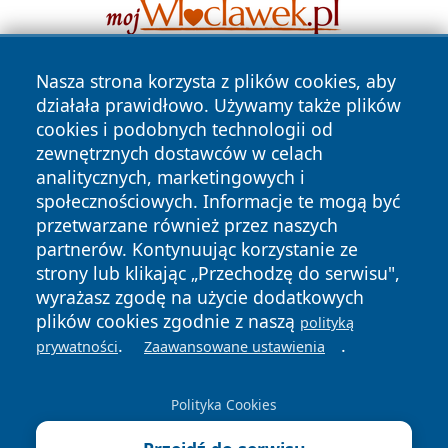
Nasza strona korzysta z plików cookies, aby
działała prawidłowo. Używamy także plików
cookies i podobnych technologii od
zewnętrznych dostawców w celach
analitycznych, marketingowych i
społecznościowych. Informacje te mogą być
Copyright © 2026 faktypoznan.pl Wszystkie prawa
zastrzeżone.
przetwarzane również przez naszych
partnerów. Kontynuując korzystanie ze
strony lub klikając „Przechodzę do serwisu",
Polityka
Polityka
wyrażasz zgodę na użycie dodatkowych
News
Autorzy
Prywatności
Cookies
plików cookies zgodnie z naszą
polityką
.
.
prywatności
Zaawansowane ustawienia
Polityka Cookies