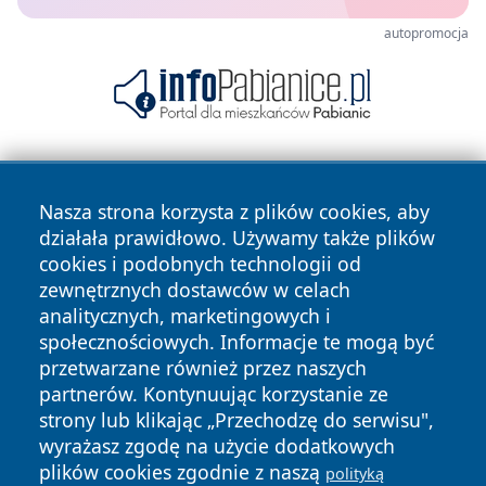
autopromocja
Nasza strona korzysta z plików cookies, aby
działała prawidłowo. Używamy także plików
cookies i podobnych technologii od
zewnętrznych dostawców w celach
Copyright © 2026 faktypoznan.pl Wszystkie prawa
analitycznych, marketingowych i
zastrzeżone.
społecznościowych. Informacje te mogą być
przetwarzane również przez naszych
partnerów. Kontynuując korzystanie ze
Polityka
Polityka
News
Autorzy
strony lub klikając „Przechodzę do serwisu",
Prywatności
Cookies
wyrażasz zgodę na użycie dodatkowych
plików cookies zgodnie z naszą
polityką