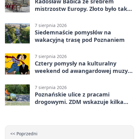
Radosław Babica ze srebrem
mistrzostw Europy. Złoto było tak
blisko
7 sierpnia 2026
Siedemnaście pomysłów na
wakacyjną trasę pod Poznaniem
7 sierpnia 2026
Cztery pomysły na kulturalny
weekend od awangardowej muzyki
po grę DNUP
7 sierpnia 2026
Poznańskie ulice z pracami
drogowymi. ZDM wskazuje kilka
miejsc
<< Poprzedni