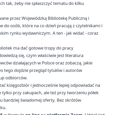
ach tak, żeby nie spłaszczyć tematu do kilku
ane przez Wojewódzką Bibliotekę Publiczną i
 do osób, które na co dzień pracują z czytelnikami i
olskim rynku wydawniczym. A ten - jak widać - coraz
ibliotek ma dać gotowe tropy do pracy
wiedzą się, czym właściwie jest literatura
wców działających w Polsce oraz zobaczą, jakie
o tego dojdzie przegląd tytułów i autorów
up odbiorców.
zać księgozbiór i jednocześnie lepiej odpowiadać na
tylko przy zakupach, ale też przy tworzeniu półek
 bardziej świadomej oferty. Bez skrótów
ku.
15
w formule
on-line
na
platformie Zoom
. Udział jest