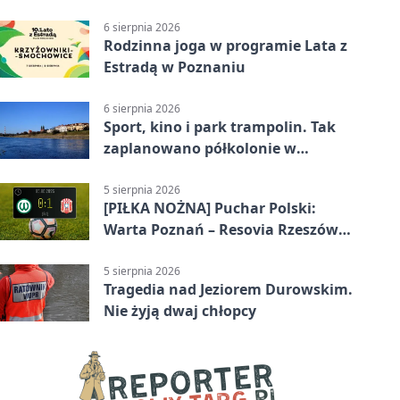
6 sierpnia 2026
Rodzinna joga w programie Lata z
Estradą w Poznaniu
6 sierpnia 2026
Sport, kino i park trampolin. Tak
zaplanowano półkolonie w
Poznaniu
5 sierpnia 2026
[PIŁKA NOŻNA] Puchar Polski:
Warta Poznań – Resovia Rzeszów
0:1. Niespodziewane odpadnięcie
gospodarzy
5 sierpnia 2026
Tragedia nad Jeziorem Durowskim.
Nie żyją dwaj chłopcy