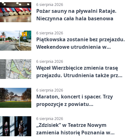
6 sierpnia 2026
Pożar sauny na pływalni Rataje.
Nieczynna cała hala basenowa
6 sierpnia 2026
Piątkowska zostanie bez przejazdu.
Weekendowe utrudnienia w
Poznaniu
6 sierpnia 2026
Węzeł Wierzbięcice zmienia trasę
przejazdu. Utrudnienia także przy
Ratajczaka
6 sierpnia 2026
Maraton, koncert i spacer. Trzy
propozycje z powiatu
poznańskiego w Radiu Poznań
6 sierpnia 2026
„Zdzisiek” w Teatrze Nowym
zamienia historię Poznania w
łobuzerską balladę