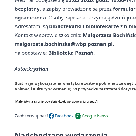
bezpłatny
, a zapisy prowadzone są przez
formular
ograniczona
. Osoby zapisane otrzymają
dzień prz
Adresatami są
bibliotekarki i bibliotekarze z bi
Kontakt w sprawie szkolenia:
Małgorzata Bochińska,
malgorzata.bochinska@wbp.poznan.pl
.
na podstawie:
Biblioteka Poznań
.
Autor:
krystian
Ilustracja wykorzystana w artykule została pobrana z zewnęt
Animacji Kultury w Poznaniu). W przypadku zastrzeżeń dotycz
Zaobserwuj nas!
Facebook
Google News
Nadchodzące wydarzenia