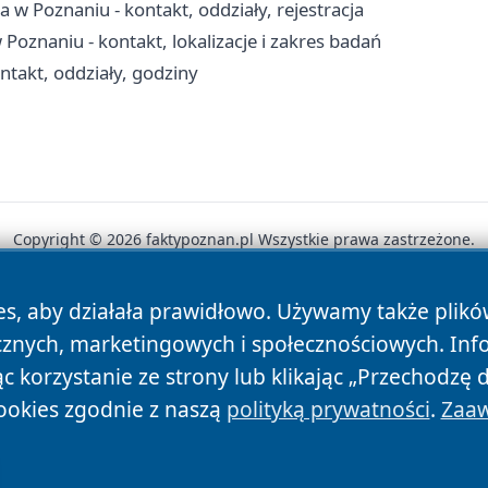
w Poznaniu - kontakt, oddziały, rejestracja
Poznaniu - kontakt, lokalizacje i zakres badań
takt, oddziały, godziny
Copyright © 2026 faktypoznan.pl Wszystkie prawa zastrzeżone.
es, aby działała prawidłowo. Używamy także plik
News
Autorzy
Polityka Prywatności
Polityka Cookie
cznych, marketingowych i społecznościowych. Inf
 korzystanie ze strony lub klikając „Przechodzę 
ookies zgodnie z naszą
polityką prywatności
.
Zaaw