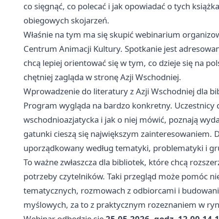
co sięgnąć, co polecać i jak opowiadać o tych książk
obiegowych skojarzeń.
Właśnie na tym ma się skupić webinarium organizow
Centrum Animacji Kultury. Spotkanie jest adresowane
chcą lepiej orientować się w tym, co dzieje się na p
chętniej zagląda w stronę Azji Wschodniej.
Wprowadzenie do literatury z Azji Wschodniej dla b
Program wygląda na bardzo konkretny. Uczestnicy do
wschodnioazjatycka i jak o niej mówić, poznają wyda
gatunki cieszą się największym zainteresowaniem. D
uporządkowany według tematyki, problematyki i gr
To ważne zwłaszcza dla bibliotek, które chcą rozszer
potrzeby czytelników. Taki przegląd może pomóc nie 
tematycznych, rozmowach z odbiorcami i budowaniu
myślowych, za to z praktycznym rozeznaniem w ryn
Webinar odbędzie się
25.05.2026, godz. 12.00-14.