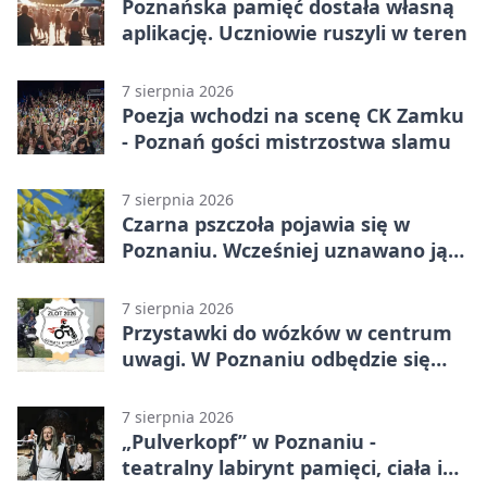
Poznańska pamięć dostała własną
aplikację. Uczniowie ruszyli w teren
7 sierpnia 2026
Poezja wchodzi na scenę CK Zamku
- Poznań gości mistrzostwa slamu
7 sierpnia 2026
Czarna pszczoła pojawia się w
Poznaniu. Wcześniej uznawano ją
za wymarłą
7 sierpnia 2026
Przystawki do wózków w centrum
uwagi. W Poznaniu odbędzie się
ogólnopolski zlot
7 sierpnia 2026
„Pulverkopf” w Poznaniu -
teatralny labirynt pamięci, ciała i