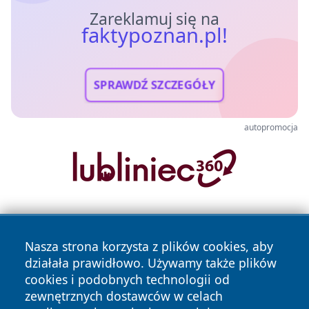
Zareklamuj się na
faktypoznan.pl!
SPRAWDŹ SZCZEGÓŁY
autopromocja
Nasza strona korzysta z plików cookies, aby
działała prawidłowo. Używamy także plików
cookies i podobnych technologii od
zewnętrznych dostawców w celach
Copyright © 2026 faktypoznan.pl Wszystkie prawa