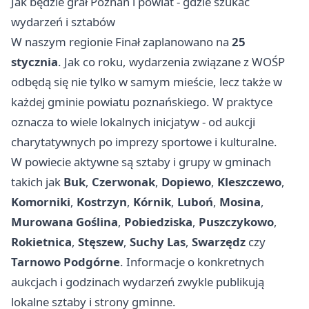
Jak będzie grał Poznań i powiat - gdzie szukać
wydarzeń i sztabów
W naszym regionie Finał zaplanowano na
25
stycznia
. Jak co roku, wydarzenia związane z WOŚP
odbędą się nie tylko w samym mieście, lecz także w
każdej gminie powiatu poznańskiego. W praktyce
oznacza to wiele lokalnych inicjatyw - od aukcji
charytatywnych po imprezy sportowe i kulturalne.
W powiecie aktywne są sztaby i grupy w gminach
takich jak
Buk
,
Czerwonak
,
Dopiewo
,
Kleszczewo
,
Komorniki
,
Kostrzyn
,
Kórnik
,
Luboń
,
Mosina
,
Murowana Goślina
,
Pobiedziska
,
Puszczykowo
,
Rokietnica
,
Stęszew
,
Suchy Las
,
Swarzędz
czy
Tarnowo Podgórne
. Informacje o konkretnych
aukcjach i godzinach wydarzeń zwykle publikują
lokalne sztaby i strony gminne.