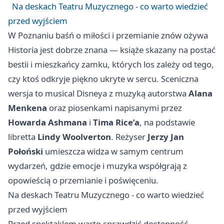
Na deskach Teatru Muzycznego - co warto wiedzieć
przed wyjściem
W Poznaniu baśń o miłości i przemianie znów ożywa
Historia jest dobrze znana — książe skazany na postać
bestii i mieszkańcy zamku, których los zależy od tego,
czy ktoś odkryje piękno ukryte w sercu. Sceniczna
wersja to musical Disneya z muzyką autorstwa
Alana
Menkena
oraz piosenkami napisanymi przez
Howarda Ashmana
i
Tima Rice’a
, na podstawie
libretta
Lindy Woolverton
. Reżyser
Jerzy Jan
Połoński
umieszcza widza w samym centrum
wydarzeń, gdzie emocje i muzyka współgrają z
opowieścią o przemianie i poświęceniu.
Na deskach Teatru Muzycznego - co warto wiedzieć
przed wyjściem
Przed spektaklem warto sprawdzić dostępność