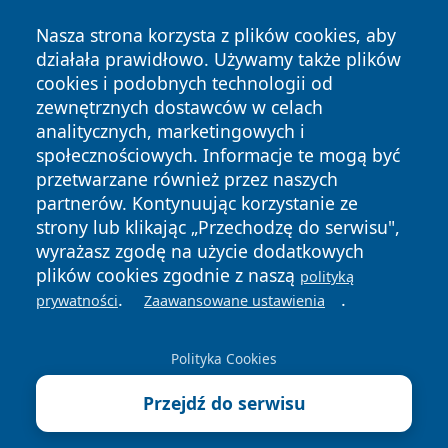
Nasza strona korzysta z plików cookies, aby
działała prawidłowo. Używamy także plików
cookies i podobnych technologii od
zewnętrznych dostawców w celach
Copyright © 2026 faktypoznan.pl Wszystkie prawa
analitycznych, marketingowych i
zastrzeżone.
społecznościowych. Informacje te mogą być
przetwarzane również przez naszych
partnerów. Kontynuując korzystanie ze
Polityka
Polityka
News
Autorzy
strony lub klikając „Przechodzę do serwisu",
Prywatności
Cookies
wyrażasz zgodę na użycie dodatkowych
plików cookies zgodnie z naszą
polityką
.
.
prywatności
Zaawansowane ustawienia
Polityka Cookies
Przejdź do serwisu